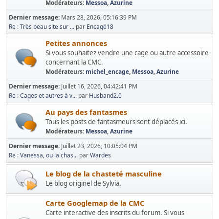
Modérateurs:
Messoa
,
Azurine
Dernier message:
Mars 28, 2026, 05:16:39 PM
Re : Très beau site sur ...
par
Encagé18
Petites annonces
Si vous souhaitez vendre une cage ou autre accessoire
concernant la CMC.
Modérateurs:
michel_encage
,
Messoa
,
Azurine
Dernier message:
Juillet 16, 2026, 04:42:41 PM
Re : Cages et autres à v...
par
Husband2.0
Au pays des fantasmes
Tous les posts de fantasmeurs sont déplacés ici.
Modérateurs:
Messoa
,
Azurine
Dernier message:
Juillet 23, 2026, 10:05:04 PM
Re : Vanessa, ou la chas...
par
Wardes
Le blog de la chasteté masculine
Le blog originel de Sylvia.
Carte Googlemap de la CMC
Carte interactive des inscrits du forum. Si vous