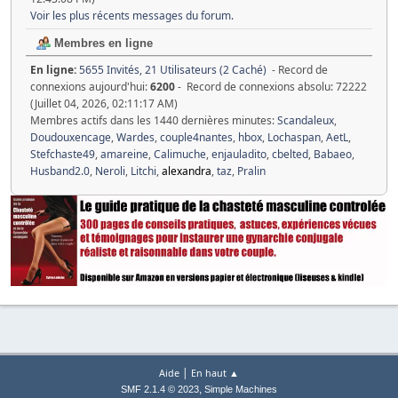
Voir les plus récents messages du forum.
Membres en ligne
En ligne:
5655 Invités, 21 Utilisateurs (2 Caché)
- Record de
connexions aujourd'hui:
6200
- Record de connexions absolu: 72222
(Juillet 04, 2026, 02:11:17 AM)
Membres actifs dans les 1440 dernières minutes:
Scandaleux
,
Doudouxencage
,
Wardes
,
couple4nantes
,
hbox
,
Lochaspan
,
AetL
,
Stefchaste49
,
amareine
,
Calimuche
,
enjauladito
,
cbelted
,
Babaeo
,
Husband2.0
,
Neroli
,
Litchi
,
alexandra
,
taz
,
Pralin
|
Aide
En haut ▲
,
SMF 2.1.4 © 2023
Simple Machines