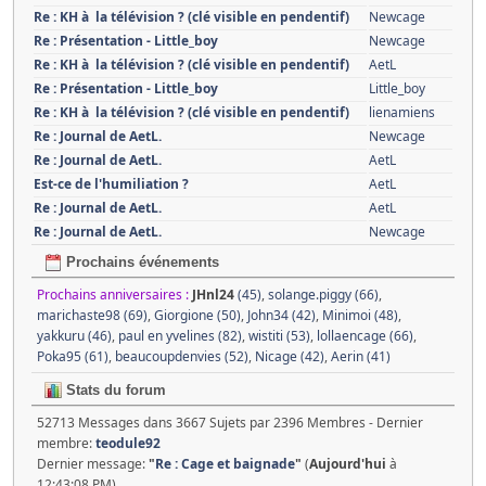
Re : KH à la télévision ? (clé visible en pendentif)
Newcage
Re : Présentation - Little_boy
Newcage
Re : KH à la télévision ? (clé visible en pendentif)
AetL
Re : Présentation - Little_boy
Little_boy
Re : KH à la télévision ? (clé visible en pendentif)
lienamiens
Re : Journal de AetL.
Newcage
Re : Journal de AetL.
AetL
Est-ce de l'humiliation ?
AetL
Re : Journal de AetL.
AetL
Re : Journal de AetL.
Newcage
Prochains événements
Prochains anniversaires :
JHnl24
(45)
,
solange.piggy (66)
,
marichaste98 (69)
,
Giorgione (50)
,
John34 (42)
,
Minimoi (48)
,
yakkuru (46)
,
paul en yvelines (82)
,
wistiti (53)
,
lollaencage (66)
,
Poka95 (61)
,
beaucoupdenvies (52)
,
Nicage (42)
,
Aerin (41)
Stats du forum
52713 Messages dans 3667 Sujets par 2396 Membres - Dernier
membre:
teodule92
Dernier message:
"
Re : Cage et baignade
"
(
Aujourd'hui
à
12:43:08 PM)