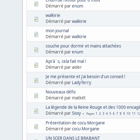
Enum de retour pour 6 mois
Démarré par
enum
walkirie
Démarré par
walkirie
mon journal
Démarré par
walkirie
couche pour dormir et mains attachées
Démarré par
enum
Aprà¨s, cela fait mal !
Démarré par aider
Je me présente et j'ai besoin d'un conseil !
Démarré par
LadyTerry
Nouveaux défis
Démarré par matkitt
La légende de la Reine Rouge et des 1000 encag
Démarré par
Sissy
1
2
3
4
5
6
7
8
9
10
11
1
Pages
Présentation de cocu Morgane
Démarré par
cocu Morgane
UN SOIR DANS LE BRABANT