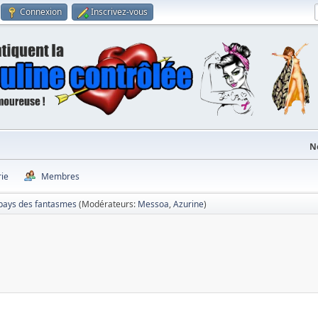
Connexion
Inscrivez-vous
N
rie
Membres
pays des fantasmes
(Modérateurs:
Messoa
,
Azurine
)