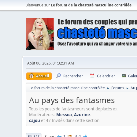
Bienvenue sur
Le forum de la chasteté masculine contrôlée
.
Août 06, 2026, 01:32:31 AM
Accueil
Rechercher
Calendrier
Gale
Le forum de la chasteté masculine contrôlée
Forums
Au 
►
►
Au pays des fantasmes
Tous les posts de fantasmeurs sont déplacés ici.
Modérateurs:
Messoa
,
Azurine
.
cajou
et 47 Invités dans cette section.
1
3
4
Pages
2
EN BAS