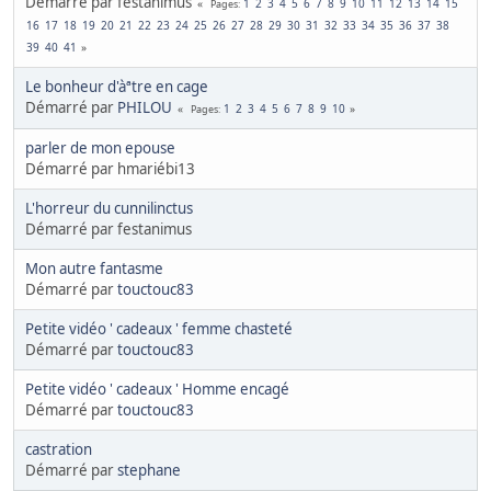
Démarré par festanimus
1
2
3
4
5
6
7
8
9
10
11
12
13
14
15
Pages
16
17
18
19
20
21
22
23
24
25
26
27
28
29
30
31
32
33
34
35
36
37
38
39
40
41
Le bonheur d'àªtre en cage
Démarré par
PHILOU
1
2
3
4
5
6
7
8
9
10
Pages
parler de mon epouse
Démarré par hmariébi13
L'horreur du cunnilinctus
Démarré par festanimus
Mon autre fantasme
Démarré par
touctouc83
Petite vidéo ' cadeaux ' femme chasteté
Démarré par
touctouc83
Petite vidéo ' cadeaux ' Homme encagé
Démarré par
touctouc83
castration
Démarré par
stephane