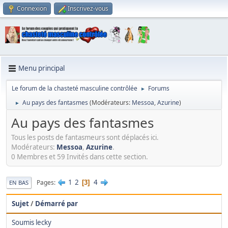
Connexion
Inscrivez-vous
Menu principal
Le forum de la chasteté masculine contrôlée
Forums
►
Au pays des fantasmes
(Modérateurs:
Messoa
,
Azurine
)
►
Au pays des fantasmes
Tous les posts de fantasmeurs sont déplacés ici.
Modérateurs:
Messoa
,
Azurine
.
0 Membres et 59 Invités dans cette section.
1
2
4
Pages
3
EN BAS
Sujet
/
Démarré par
Soumis lecky