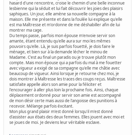
hasard d'une rencontre, croise le chemin d'une belle inconnue
lesbienne qui la séduit et lui fait découvrir les joies des plaisirs
saphiques. Un jour, elle amène sa nouvelle compagne à la
maison. Elle me présente et dans la foulée lui explique qu'elle
est ma Maîtresse et m'ordonne de me déshabiller afin de lui
montrer ma cage.
Du temps passe, parfois mon épouse m'envoie servir son
amante, étant entendu qu'elle aura sur moi les mêmes
pouvoirs qu'elle. Là, je suis parfois fouetté, je dois faire le
ménage, et bien sur à la demande lécher le minou de
Madame. C'est au final un paradis ou je trouve plutôt mon
compte. Mais mon épouse qui a parfois du mal à me fouetter
avec vigueur a exigé de sa compagne qu'elle me châtie avec
beaucoup de vigueur. Ainsi lorsque je retourne chez moi, je
dois montrer à Maîtresse les traces des coups reçus. Maîtresse
satisfaite appelle alors son amie pour la féliciter et
l'encourager à aller plus loin la prochaine fois. Ainsi, chaque
déplacement ordonné pour servir son amie est accompagné
de mon désir certe mais aussi de l'angoisse des punitions à
recevoir. Mélange parfois éxcitant.
Mon plus grand plaisir m'est donné lorsqu'il m'est donné
d'assister aux ébats des deux femmes. Elles jouent avec moi et
se joues de moi. Je deviens leur véritable esclave.