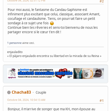
Octobre 04, 2024, 02:51:12 PM
#2
Pour moi aussi, le fantasme du Candau-Saphisme est
infiniment plus excitant que celui, classique, associant Amant,
cocufiage et candaulisme. Tiens, on pourrait faire un petit
sondage à ce sujet une fois
Continue bien tes rêveries et sens-toi bienvenu de nous les
partager encore si le cœur t'en dit !
1 personne
aime ceci.
enjauladito
« El pàjaro enjaulado encontra su libertad en la mirada de su Reina »
Chacha83
Couple
Octobre 04, 2024, 10:54:13 AM
#1
Bonjour, il m'arrive de songer que ma KH, mon épouse au