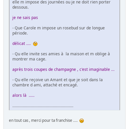
elle m impose des journées ou je ne doit rien porter
dessous.
je ne sais pas
- Que Carole m impose un rosebud sur de longue
période.
délicat ....
- Qu elle invite ses amies à la maison et m oblige à
montrer ma cage.
après trois coupes de champagne , c'est imaginable ...
- Qu elle reçoive un Amant et que je soit dans la
chambre d ami, attaché et encagé.
alors là .....
.....................................................
en tout cas , merci pour ta franchise ....