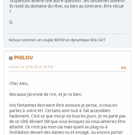
Ta question amène une autre question : les fantasmes doivent-
ils resté du domaine du rêve, ou bien au contraire, être vécue
?
D.
N/nous sommes un couple BDSM en dynamique M/e 24/7
PHILOU
Février 14, 2018, 05:37:38 PM
#6
Cher Alex,
Moi aussi j'ai envie de rire, et je ris bien.
Vos fantasmes devraient être assouvis je pense, si vous en
parliez à votre KH. Certains sont tout à fait accessibles
facilement. C'est ce que moi je vis tous les jours. Je ne parle pas
de ce côté déviant SM que vous évoquez où vous aimeriez être
attaché. Ce n'est pas mon cas mais quant au plug ou à
l'exhibition devant des dames nu et encagé, ou encore porter