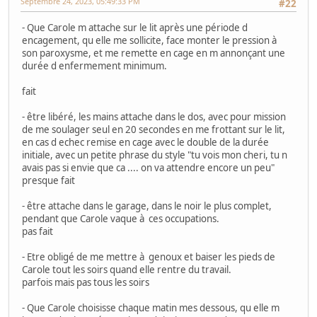
Septembre 24, 2023, 05:49:33 PM
#22
- Que Carole m attache sur le lit après une période d
encagement, qu elle me sollicite, face monter le pression à
son paroxysme, et me remette en cage en m annonçant une
durée d enfermement minimum.
fait
- être libéré, les mains attache dans le dos, avec pour mission
de me soulager seul en 20 secondes en me frottant sur le lit,
en cas d echec remise en cage avec le double de la durée
initiale, avec un petite phrase du style "tu vois mon cheri, tu n
avais pas si envie que ca .... on va attendre encore un peu"
presque fait
- être attache dans le garage, dans le noir le plus complet,
pendant que Carole vaque à ces occupations.
pas fait
- Etre obligé de me mettre à genoux et baiser les pieds de
Carole tout les soirs quand elle rentre du travail.
parfois mais pas tous les soirs
- Que Carole choisisse chaque matin mes dessous, qu elle m