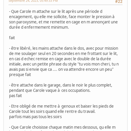
Septembre 24, 2023, 05:49:33 PM
#22
- Que Carole m attache sur le lit après une période d
encagement, qu elle me sollicite, face monter le pression à
son paroxysme, et me remette en cage en m annonçant une
durée d enfermement minimum.
fait
- être libéré, les mains attache dans le dos, avec pour mission
de me soulager seul en 20 secondes en me frottant sur le lit,
en cas d echec remise en cage avec le double de la durée
initiale, avec un petite phrase du style "tu vois mon cheri, tu n
avais pas si envie que ca .... on va attendre encore un peu"
presque fait
- être attache dans le garage, dans le noir le plus complet,
pendant que Carole vaque à ces occupations.
pas fait
- Etre obligé de me mettre à genoux et baiser les pieds de
Carole tout les soirs quand elle rentre du travail.
parfois mais pas tous les soirs
- Que Carole choisisse chaque matin mes dessous, qu elle m