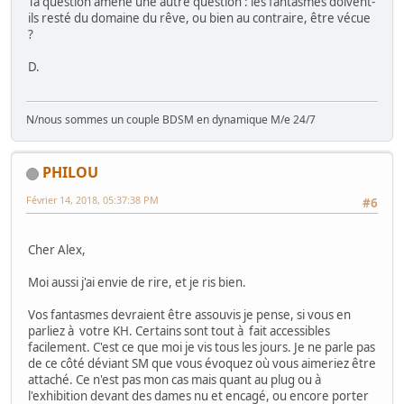
Ta question amène une autre question : les fantasmes doivent-
ils resté du domaine du rêve, ou bien au contraire, être vécue
?
D.
N/nous sommes un couple BDSM en dynamique M/e 24/7
PHILOU
Février 14, 2018, 05:37:38 PM
#6
Cher Alex,
Moi aussi j'ai envie de rire, et je ris bien.
Vos fantasmes devraient être assouvis je pense, si vous en
parliez à votre KH. Certains sont tout à fait accessibles
facilement. C'est ce que moi je vis tous les jours. Je ne parle pas
de ce côté déviant SM que vous évoquez où vous aimeriez être
attaché. Ce n'est pas mon cas mais quant au plug ou à
l'exhibition devant des dames nu et encagé, ou encore porter