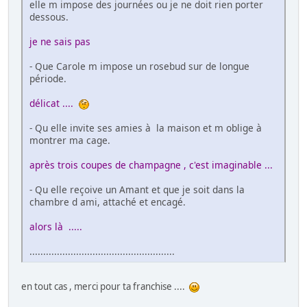
elle m impose des journées ou je ne doit rien porter
dessous.
je ne sais pas
- Que Carole m impose un rosebud sur de longue
période.
délicat ....
- Qu elle invite ses amies à la maison et m oblige à
montrer ma cage.
après trois coupes de champagne , c'est imaginable ...
- Qu elle reçoive un Amant et que je soit dans la
chambre d ami, attaché et encagé.
alors là .....
.....................................................
en tout cas , merci pour ta franchise ....