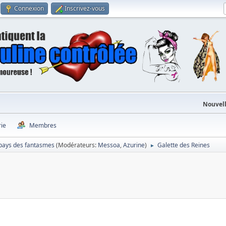
Connexion
Inscrivez-vous
Nouvell
rie
Membres
pays des fantasmes
(Modérateurs:
Messoa
,
Azurine
)
Galette des Reines
►