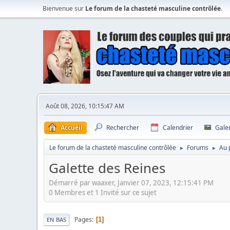
Bienvenue sur
Le forum de la chasteté masculine contrôlée
.
Août 08, 2026, 10:15:47 AM
Accueil
Rechercher
Calendrier
Gale
Le forum de la chasteté masculine contrôlée
Forums
Au 
►
►
Galette des Reines
Démarré par waaxer, Janvier 07, 2023, 12:15:41 PM
0 Membres et 1 Invité sur ce sujet
Pages
1
EN BAS