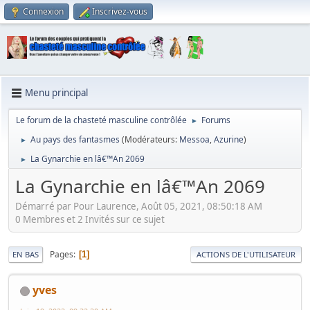
Connexion
Inscrivez-vous
Menu principal
Le forum de la chasteté masculine contrôlée
Forums
►
Au pays des fantasmes
(Modérateurs:
Messoa
,
Azurine
)
►
La Gynarchie en lâ€™An 2069
►
La Gynarchie en lâ€™An 2069
Démarré par Pour Laurence, Août 05, 2021, 08:50:18 AM
0 Membres et 2 Invités sur ce sujet
Pages
1
EN BAS
ACTIONS DE L'UTILISATEUR
yves