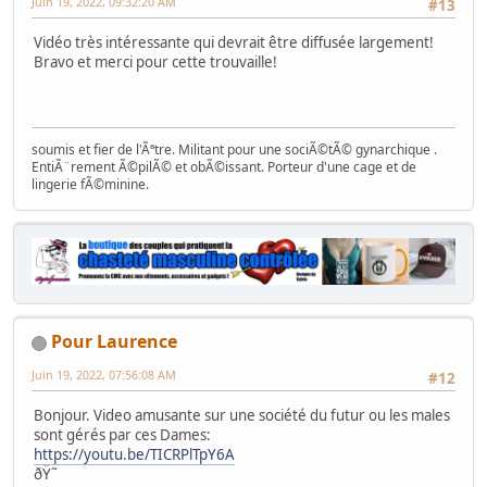
Juin 19, 2022, 09:32:20 AM
#13
Vidéo très intéressante qui devrait être diffusée largement!
Bravo et merci pour cette trouvaille!
soumis et fier de l'Ãªtre. Militant pour une sociÃ©tÃ© gynarchique .
EntiÃ¨rement Ã©pilÃ© et obÃ©issant. Porteur d'une cage et de
lingerie fÃ©minine.
Pour Laurence
Juin 19, 2022, 07:56:08 AM
#12
Bonjour. Video amusante sur une société du futur ou les males
sont gérés par ces Dames:
https://youtu.be/TICRPlTpY6A
ðŸ˜