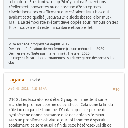
a la nature. Elles font valoir qu?il n?y a plus d?inventions
réellement innovantes ou de création d?entreprises
révolutionnaires et affirment que c?étaient les H bios qui
avaient cette qualité jusqu?au 21e siecle (bezos, elon musk,
Ma,..). La démocratie s?étant developpée sous l?impulsion des
F, ce mouvement reste minoritaire et sans effet.
Mise en cage progressive depuis 2017
Dernière pénétration de ma femme (raison médicale) : 2020
Dernière éjac (faite par ma femme) : 1 février 2025
En cage et frustration permanentes. Madame garde désormais les
clés.
tagada
Invité
Août 08, 2021, 11:23:55 AM
#10
2100 : Les laboratoires d'état Gynapharm mettent sur le
marché le premier sperme de synthèse. Cela signe la fin du
rôle biologique de l'homme. D'autant que ce sperme de
synthèse ne donne naissance qu'a des enfants féminin.
Mais un problème voit vite le jour : si l'homme disparait
totalement, ce sera aussi la fin du sexe hétérosexuel dit de