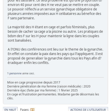
pour les satisfaire. Le seul probleme est qu?une proportion d?
environ 40 pour cent des H ne veut pas se mettre en couple.
Le pouvoir réflechi a un service gynarchique obligatoire de
plusieurs années imposées aux H celibataires au bénefice des
F sans partenaire.
La majorité des H étant en cage et parfois féminisés, plus
besoin de cacher sa cage a la piscine ou autre. Les pratiques de
bdsm des F sur les H pour maintenir la ligne dans les couples
sont banalisées.
A l?ONU des conférences ont lieu sur le theme de la gynarchie.
En effet on constate la paix dans les pays qui l?appliquent. Il est
proposé de generaliser la gynarchie dans tous les Pays afin d?
éradiquer enfin les conflits.
1 personne
aime ceci.
Mise en cage progressive depuis 2017
Dernière pénétration de ma femme (raison médicale) : 2020
Dernière éjac (faite par ma femme) : 1 février 2025
En cage et frustration permanentes. Madame garde désormais les
clés.
Pages
1
EN HAUT
ACTIONS DE L'UTILISATEUR