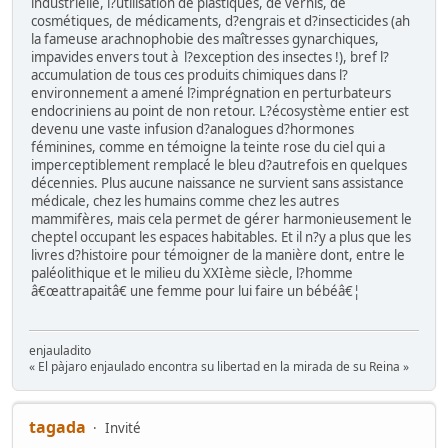
industrielle, l?utilisation de plastiques, de vernis, de
cosmétiques, de médicaments, d?engrais et d?insecticides (ah
la fameuse arachnophobie des maîtresses gynarchiques,
impavides envers tout à l?exception des insectes !), bref l?
accumulation de tous ces produits chimiques dans l?
environnement a amené l?imprégnation en perturbateurs
endocriniens au point de non retour. L?écosystème entier est
devenu une vaste infusion d?analogues d?hormones
féminines, comme en témoigne la teinte rose du ciel qui a
imperceptiblement remplacé le bleu d?autrefois en quelques
décennies. Plus aucune naissance ne survient sans assistance
médicale, chez les humains comme chez les autres
mammifères, mais cela permet de gérer harmonieusement le
cheptel occupant les espaces habitables. Et il n?y a plus que les
livres d?histoire pour témoigner de la manière dont, entre le
paléolithique et le milieu du XXIème siècle, l?homme
â€œattrapaitâ€ une femme pour lui faire un bébéâ€¦
enjauladito
« El pàjaro enjaulado encontra su libertad en la mirada de su Reina »
tagada
Invité