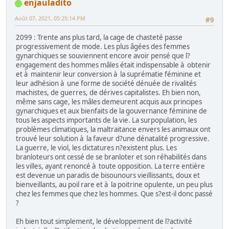
enjauladito
Août 07, 2021, 05:25:14 PM
#9
2099 : Trente ans plus tard, la cage de chasteté passe
progressivement de mode. Les plus âgées des femmes
gynarchiques se souviennent encore avoir pensé que l?
engagement des hommes mâles était indispensable à obtenir
et à maintenir leur conversion à la suprématie féminine et
leur adhésion à une forme de société dénuée de rivalités
machistes, de guerres, de dérives capitalistes. Eh bien non,
même sans cage, les mâles demeurent acquis aux principes
gynarchiques et aux bienfaits de la gouvernance féminine de
tous les aspects importants de la vie. La surpopulation, les
problèmes climatiques, la maltraitance envers les animaux ont
trouvé leur solution à la faveur d?une dénatalité progressive.
La guerre, le viol, les dictatures n?existent plus. Les
branloteurs ont cessé de se branloter et son réhabilités dans
les villes, ayant renoncé à toute opposition. La terre entière
est devenue un paradis de bisounours vieillissants, doux et
bienveillants, au poil rare et à la poitrine opulente, un peu plus
chez les femmes que chez les hommes. Que s?est-il donc passé
?
Eh bien tout simplement, le développement de l?activité