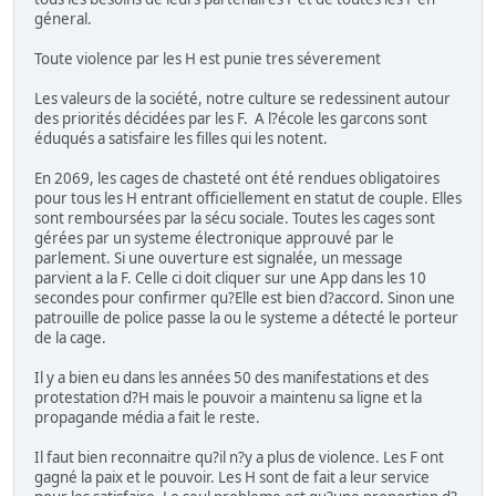
géneral.
Toute violence par les H est punie tres séverement
Les valeurs de la société, notre culture se redessinent autour
des priorités décidées par les F. A l?école les garcons sont
éduqués a satisfaire les filles qui les notent.
En 2069, les cages de chasteté ont été rendues obligatoires
pour tous les H entrant officiellement en statut de couple. Elles
sont remboursées par la sécu sociale. Toutes les cages sont
gérées par un systeme électronique approuvé par le
parlement. Si une ouverture est signalée, un message
parvient a la F. Celle ci doit cliquer sur une App dans les 10
secondes pour confirmer qu?Elle est bien d?accord. Sinon une
patrouille de police passe la ou le systeme a détecté le porteur
de la cage.
Il y a bien eu dans les années 50 des manifestations et des
protestation d?H mais le pouvoir a maintenu sa ligne et la
propagande média a fait le reste.
Il faut bien reconnaitre qu?il n?y a plus de violence. Les F ont
gagné la paix et le pouvoir. Les H sont de fait a leur service