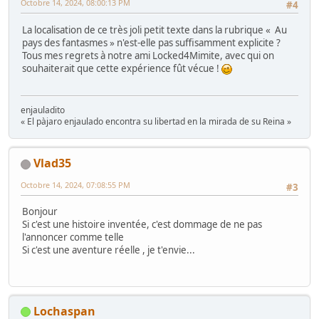
Octobre 14, 2024, 08:00:13 PM
#4
La localisation de ce très joli petit texte dans la rubrique « Au
pays des fantasmes » n'est-elle pas suffisamment explicite ?
Tous mes regrets à notre ami Locked4Mimite, avec qui on
souhaiterait que cette expérience fût vécue !
enjauladito
« El pàjaro enjaulado encontra su libertad en la mirada de su Reina »
Vlad35
Octobre 14, 2024, 07:08:55 PM
#3
Bonjour
Si c'est une histoire inventée, c'est dommage de ne pas
l'annoncer comme telle
Si c'est une aventure réelle , je t'envie...
Lochaspan