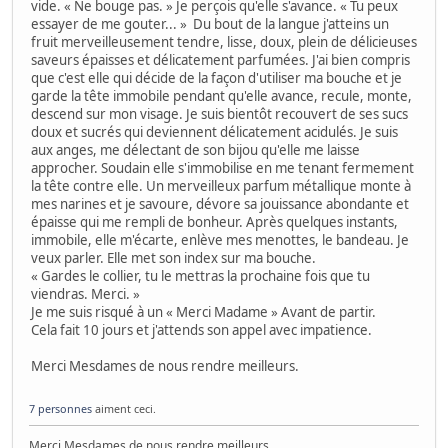
vide. « Ne bouge pas. » Je perçois qu'elle s'avance. « Tu peux
essayer de me gouter... » Du bout de la langue j'atteins un
fruit merveilleusement tendre, lisse, doux, plein de délicieuses
saveurs épaisses et délicatement parfumées. J'ai bien compris
que c'est elle qui décide de la façon d'utiliser ma bouche et je
garde la tête immobile pendant qu'elle avance, recule, monte,
descend sur mon visage. Je suis bientôt recouvert de ses sucs
doux et sucrés qui deviennent délicatement acidulés. Je suis
aux anges, me délectant de son bijou qu'elle me laisse
approcher. Soudain elle s'immobilise en me tenant fermement
la tête contre elle. Un merveilleux parfum métallique monte à
mes narines et je savoure, dévore sa jouissance abondante et
épaisse qui me rempli de bonheur. Après quelques instants,
immobile, elle m'écarte, enlève mes menottes, le bandeau. Je
veux parler. Elle met son index sur ma bouche.
« Gardes le collier, tu le mettras la prochaine fois que tu
viendras. Merci. »
Je me suis risqué à un « Merci Madame » Avant de partir.
Cela fait 10 jours et j'attends son appel avec impatience.
Merci Mesdames de nous rendre meilleurs.
7 personnes
aiment ceci.
Merci Mesdames de nous rendre meilleurs.