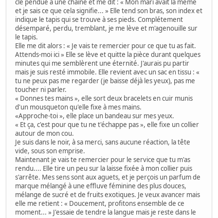
clé pendue à une chaine et me dit : « Mon mari avait la même
et je sais ce que cela signifie... » Elle tend son bras, son index et
indique le tapis qui se trouve à ses pieds. Complétement
désemparé, perdu, tremblant, je me lève et m'agenouille sur
le tapis.
Elle me dit alors : « Je vais te remercier pour ce que tu as fait.
Attends-moi ici » Elle se lève et quitte la pièce durant quelques
minutes qui me semblèrent une éternité. J'aurais pu partir
mais je suis resté immobile. Elle revient avec un sac en tissu : «
tu ne peux pas me regarder (je baisse déjà les yeux), pas me
toucher ni parler.
« Donnes tes mains », elle sort deux bracelets en cuir munis
d'un mousqueton qu'elle fixe à mes mains.
«Approche-toi », elle place un bandeau sur mes yeux.
« Et ça, c'est pour que tu ne t'échappe pas », elle fixe un collier
autour de mon cou.
Je suis dans le noir, à sa merci, sans aucune réaction, la tête
vide, sous son emprise.
Maintenant je vais te remercier pour le service que tu m'as
rendu.... Elle tire un peu sur la laisse fixée à mon collier puis
s'arrête. Mes sens sont aux aguets, et je perçois un parfum de
marque mélangé à une effluve féminine des plus douces,
mélange de sucré et de fruits exotiques. Je veux avancer mais
elle me retient : « Doucement, profitons ensemble de ce
moment... » J'essaie de tendre la langue mais je reste dans le