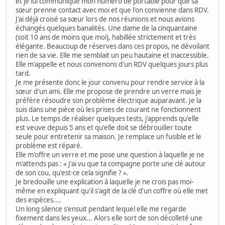
et je lui communique mon numéro de portable pour que sa
sœur prenne contact avec moi et que l'on convienne dans RDV.
J'ai déjà croisé sa sœur lors de nos réunions et nous avions
échangés quelques banalités. Une dame de la cinquantaine
(soit 10 ans de moins que moi), habillée strictement et très
élégante. Beaucoup de réserves dans ces propos, ne dévoilant
rien de sa vie. Elle me semblait un peu hautaine et inaccessible.
Elle m'appelle et nous convenons d'un RDV quelques jours plus
tard.
Je me présente donc le jour convenu pour rendre service à la
sœur d'un ami. Elle me propose de prendre un verre mais je
préfère résoudre son problème électrique auparavant. Je la
suis dans une pièce où les prises de courant ne fonctionnent
plus. Le temps de réaliser quelques tests, j'apprends qu'elle
est veuve depuis 5 ans et qu'elle doit se débrouiller toute
seule pour entretenir sa maison. Je remplace un fusible et le
problème est réparé.
Elle m'offre un verre et me pose une question à laquelle je ne
m'attends pas : « J'ai vu que ta compagne porte une clé autour
de son cou, qu'est-ce cela signifie ? ».
Je bredouille une explication à laquelle je ne crois pas moi-
même en expliquant qu'il s'agit de la clé d'un coffre où elle met
des espèces....
Un long silence s'ensuit pendant lequel elle me regarde
fixement dans les yeux... Alors elle sort de son décolleté une