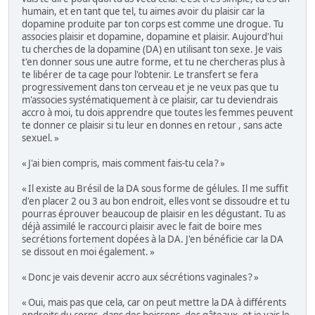
humain, et en tant que tel, tu aimes avoir du plaisir car la
dopamine produite par ton corps est comme une drogue. Tu
associes plaisir et dopamine, dopamine et plaisir. Aujourd'hui
tu cherches de la dopamine (DA) en utilisant ton sexe. Je vais
t'en donner sous une autre forme, et tu ne chercheras plus à
te libérer de ta cage pour l'obtenir. Le transfert se fera
progressivement dans ton cerveau et je ne veux pas que tu
m'associes systématiquement à ce plaisir, car tu deviendrais
accro à moi, tu dois apprendre que toutes les femmes peuvent
te donner ce plaisir si tu leur en donnes en retour , sans acte
sexuel. »
« J'ai bien compris, mais comment fais-tu cela ? »
« Il existe au Brésil de la DA sous forme de gélules. Il me suffit
d'en placer 2 ou 3 au bon endroit, elles vont se dissoudre et tu
pourras éprouver beaucoup de plaisir en les dégustant. Tu as
déjà assimilé le raccourci plaisir avec le fait de boire mes
secrétions fortement dopées à la DA. J'en bénéficie car la DA
se dissout en moi également. »
« Donc je vais devenir accro aux sécrétions vaginales ? »
« Oui, mais pas que cela, car on peut mettre la DA à différents