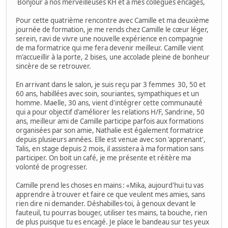
Bonjour à nos merveilleuses KH et à mes collègues encagés,
Pour cette quatrième rencontre avec Camille et ma deuxième
journée de formation, je me rends chez Camille le cœur léger,
serein, ravi de vivre une nouvelle expérience en compagnie
de ma formatrice qui me fera devenir meilleur. Camille vient
m'accueillir à la porte, 2 bises, une accolade pleine de bonheur
sincère de se retrouver.
En arrivant dans le salon, je suis reçu par 3 femmes 30, 50 et
60 ans, habillées avec soin, souriantes, sympathiques et un
homme. Maelle, 30 ans, vient d'intégrer cette communauté
qui a pour objectif d'améliorer les relations H/F, Sandrine, 50
ans, meilleur ami de Camille participe parfois aux formations
organisées par son amie, Nathalie est également formatrice
depuis plusieurs années. Elle est venue avec son 'apprenant',
Talis, en stage depuis 2 mois, il assistera à ma formation sans
participer. On boit un café, je me présente et réitère ma
volonté de progresser.
Camille prend les choses en mains : «Mika, aujourd'hui tu vas
apprendre à trouver et faire ce que veulent mes amies, sans
rien dire ni demander. Déshabilles-toi, à genoux devant le
fauteuil, tu pourras bouger, utiliser tes mains, ta bouche, rien
de plus puisque tu es encagé. Je place le bandeau sur tes yeux