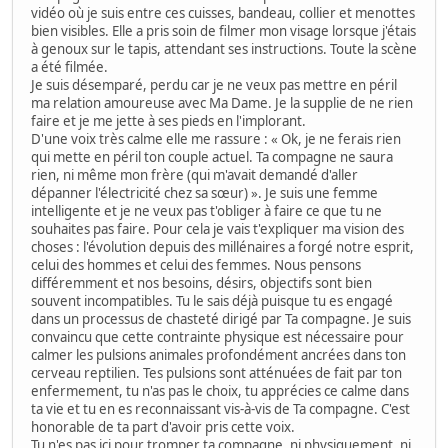
vidéo où je suis entre ces cuisses, bandeau, collier et menottes
bien visibles. Elle a pris soin de filmer mon visage lorsque j'étais
à genoux sur le tapis, attendant ses instructions. Toute la scène
a été filmée.
Je suis désemparé, perdu car je ne veux pas mettre en péril
ma relation amoureuse avec Ma Dame. Je la supplie de ne rien
faire et je me jette à ses pieds en l'implorant.
D'une voix très calme elle me rassure : « Ok, je ne ferais rien
qui mette en péril ton couple actuel. Ta compagne ne saura
rien, ni même mon frère (qui m'avait demandé d'aller
dépanner l'électricité chez sa sœur) ». Je suis une femme
intelligente et je ne veux pas t'obliger à faire ce que tu ne
souhaites pas faire. Pour cela je vais t'expliquer ma vision des
choses : l'évolution depuis des millénaires a forgé notre esprit,
celui des hommes et celui des femmes. Nous pensons
différemment et nos besoins, désirs, objectifs sont bien
souvent incompatibles. Tu le sais déjà puisque tu es engagé
dans un processus de chasteté dirigé par Ta compagne. Je suis
convaincu que cette contrainte physique est nécessaire pour
calmer les pulsions animales profondément ancrées dans ton
cerveau reptilien. Tes pulsions sont atténuées de fait par ton
enfermement, tu n'as pas le choix, tu apprécies ce calme dans
ta vie et tu en es reconnaissant vis-à-vis de Ta compagne. C'est
honorable de ta part d'avoir pris cette voix.
Tu n'es pas ici pour tromper ta compagne, ni physiquement, ni