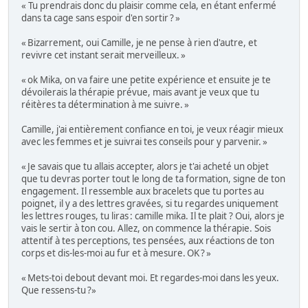
« Tu prendrais donc du plaisir comme cela, en étant enfermé
dans ta cage sans espoir d'en sortir ? »
« Bizarrement, oui Camille, je ne pense à rien d'autre, et
revivre cet instant serait merveilleux. »
« ok Mika, on va faire une petite expérience et ensuite je te
dévoilerais la thérapie prévue, mais avant je veux que tu
réitères ta détermination à me suivre. »
Camille, j'ai entièrement confiance en toi, je veux réagir mieux
avec les femmes et je suivrai tes conseils pour y parvenir. »
« Je savais que tu allais accepter, alors je t'ai acheté un objet
que tu devras porter tout le long de ta formation, signe de ton
engagement. Il ressemble aux bracelets que tu portes au
poignet, il y a des lettres gravées, si tu regardes uniquement
les lettres rouges, tu liras : camille mika. Il te plait ? Oui, alors je
vais le sertir à ton cou. Allez, on commence la thérapie. Sois
attentif à tes perceptions, tes pensées, aux réactions de ton
corps et dis-les-moi au fur et à mesure. OK ? »
« Mets-toi debout devant moi. Et regardes-moi dans les yeux.
Que ressens-tu ?»