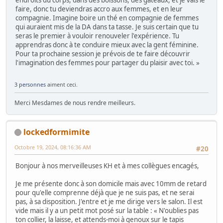
endroits du corps, dans des boissons, des gâteaux, et je vais le
faire, donc tu deviendras accro aux femmes, et en leur
compagnie. Imagine boire un thé en compagnie de femmes
qui auraient mis de la DA dans ta tasse. Je suis certain que tu
seras le premier à vouloir renouveler l'expérience. Tu
apprendras donc à te conduire mieux avec la gent féminine.
Pour ta prochaine session je prévois de te faire découvrir
l'imagination des femmes pour partager du plaisir avec toi. »
3 personnes
aiment ceci.
Merci Mesdames de nous rendre meilleurs.
lockedformimite
Octobre 19, 2024, 08:16:36 AM
#20
Bonjour à nos merveilleuses KH et à mes collègues encagés,
Je me présente donc à son domicile mais avec 10mm de retard
pour qu'elle comprenne déjà que je ne suis pas, et ne serai
pas, à sa disposition. J'entre et je me dirige vers le salon. Il est
vide mais il y a un petit mot posé sur la table : « N'oublies pas
ton collier, la laisse, et attends-moi à genoux sur le tapis