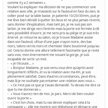
comme il y a 2 semaines ».
Voulant lui expliquer ma décision de ne pas commencer une
relation avec elle, je m'assieds sur le fauteuil en face du sien, le
collier posé sur la table basse. Je patiente 10/20/30mm, puis je
me lève bien décidé à quitter les lieux et ne plus jamais revenir,
sans donner d'explication, mais tant pis, je ne suis pas son
larbin. Je me dirige vers l'entrée mais la porte est fermée à clé
sans possibilité d'ouvrir. Je me sens pris au piège et je suis très
énervé. Je retourne au salon, où je trouve Madame assise
dans son fauteuil, vêtue d'une jupe crayon noire, des bas
noirs, talons vernis noirs et chemisier blanc boutonné jusqu'au
col. Cela lui donne une allure tellement fascinante que je reste
sans voix, mon énervement me nouant la gorge, je suis
incapable de sortir un mot.
- « Je t'écoute... »
- « Bonjour Madame, je suis venu vous dire qu'après avoir
longuement réfléchi, et vu la relation avec ma KH, je suis
pleinement satisfait. Dans d'autres circonstances, peut-être,
mais là je ne souhaite pas entamer une relation avec vous ».
- « Ce n'est pas ce que je t'avais demandé. Tu devais me dire ce
que tu me donnerais ».
- « Vous n'aurez rien de moi. Je pars. Merci de bien vouloir
ouvrir la porte ».
- « C'est ton choix, mais tu vas devoir expliquer cela à ta
compagne » : elle me montre son téléphone et démarre une