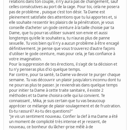
relations dans ton couple, il n'y aura pas de changement, sauf
celles consécutives au port de la cage. Pour toi, cela ne posera
pas de problème , puisque c'est ton désir. Ta Dame est
pleinement satisfaite des attentions que tu lui apportes et, si
elle souhaite ressentir les plaisirs de la pénétration, je vous
conseille d'acheter un gode ceinture à la taille choisie par ta
Dame, que tu pourras utiliser suivant son envie et aussi
longtemps qu'elle le souhaitera, tu n'auras plus de panne
sexuelle. Tu vois bien qu'il n'y a aucun problème à être encagé
définitivement. Je pense que vous trouverez d'autre façons
d'utiliser le gode ceinture, mais pour cela, je fais confiance à
votre imagination.
Pour la suppression de tes érections, il s'agit de ta décision et
tu n'y penseras plus d'ici quelque temps.
Par contre, pour ta santé, ta Dame va devoir te purger chaque
semaine. Tu vas découvrir un plaisir jusqu'alors inconnu dont tu
ne pourras plus te passer. Je reviendrais dans quelque temps
pour initier ta Dame à cette traite sanitaire, il existe 2
méthodes et ta Dame choisira celle qui lui convient. Te
connaissant , Mika, je suis certain que tu vas beaucoup
apprécier ce mélange de plaisir-soulagement et de frustration.
Es-tu rassuré? As-tu des questions?"
"Je vis un sentiment nouveau. Confier la clef à ma Dame a été
un moment de complicité très intense et je ressent, de
nouveau, ce bonheur du lâcher-prise mêlé à de