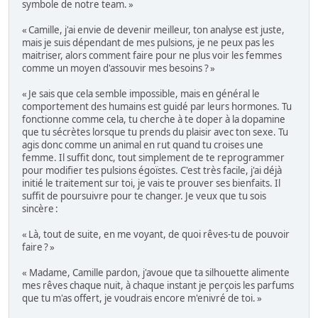
symbole de notre team. »
« Camille, j'ai envie de devenir meilleur, ton analyse est juste,
mais je suis dépendant de mes pulsions, je ne peux pas les
maitriser, alors comment faire pour ne plus voir les femmes
comme un moyen d'assouvir mes besoins ? »
« Je sais que cela semble impossible, mais en général le
comportement des humains est guidé par leurs hormones. Tu
fonctionne comme cela, tu cherche à te doper à la dopamine
que tu sécrètes lorsque tu prends du plaisir avec ton sexe. Tu
agis donc comme un animal en rut quand tu croises une
femme. Il suffit donc, tout simplement de te reprogrammer
pour modifier tes pulsions égoïstes. C'est très facile, j'ai déjà
initié le traitement sur toi, je vais te prouver ses bienfaits. Il
suffit de poursuivre pour te changer. Je veux que tu sois
sincère :
« Là, tout de suite, en me voyant, de quoi rêves-tu de pouvoir
faire ? »
« Madame, Camille pardon, j'avoue que ta silhouette alimente
mes rêves chaque nuit, à chaque instant je perçois les parfums
que tu m'as offert, je voudrais encore m'enivré de toi. »