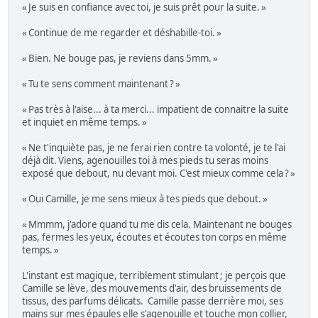
« Je suis en confiance avec toi, je suis prêt pour la suite. »
« Continue de me regarder et déshabille-toi. »
« Bien. Ne bouge pas, je reviens dans 5mm. »
« Tu te sens comment maintenant ? »
« Pas très à l'aise... à ta merci... impatient de connaitre la suite
et inquiet en même temps. »
« Ne t'inquiète pas, je ne ferai rien contre ta volonté, je te l'ai
déjà dit. Viens, agenouilles toi à mes pieds tu seras moins
exposé que debout, nu devant moi. C'est mieux comme cela ? »
« Oui Camille, je me sens mieux à tes pieds que debout. »
« Mmmm, j'adore quand tu me dis cela. Maintenant ne bouges
pas, fermes les yeux, écoutes et écoutes ton corps en même
temps. »
L'instant est magique, terriblement stimulant ; je perçois que
Camille se lève, des mouvements d'air, des bruissements de
tissus, des parfums délicats. Camille passe derrière moi, ses
mains sur mes épaules elle s'agenouille et touche mon collier,