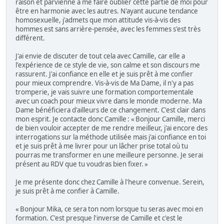
raison et parvienne à me faire oublier cette partie de moi pour
être en harmonie avec les autres. N'ayant aucune tendance
homosexuelle, j'admets que mon attitude vis-à-vis des
hommes est sans arrière-pensée, avec les femmes s'est très
différent.
J'ai envie de discuter de tout cela avec Camille, car elle a
l'expérience de ce style de vie, son calme et son discours me
rassurent. J'ai confiance en elle et je suis prêt à me confier
pour mieux comprendre. Vis-à-vis de Ma Dame, il n'y a pas
tromperie, je vais suivre une formation comportementale
avec un coach pour mieux vivre dans le monde moderne. Ma
Dame bénéficiera d'ailleurs de ce changement. C'est clair dans
mon esprit. Je contacte donc Camille : « Bonjour Camille, merci
de bien vouloir accepter de me rendre meilleur, j'ai encore des
interrogations sur la méthode utilisée mais j'ai confiance en toi
et je suis prêt à me livrer pour un lâcher prise total où tu
pourras me transformer en une meilleure personne. Je serai
présent au RDV que tu voudras bien fixer. »
Je me présente donc chez Camille à l'heure convenue. Serein,
je suis prêt à me confier à Camille.
« Bonjour Mika, ce sera ton nom lorsque tu seras avec moi en
formation. C'est presque l'inverse de Camille et c'est le