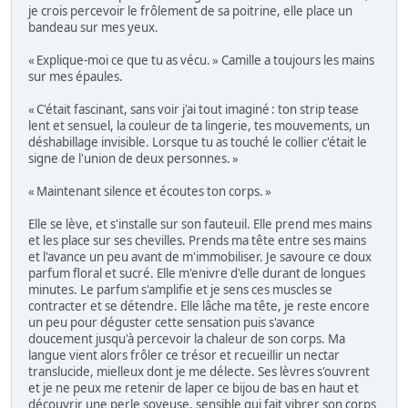
je crois percevoir le frôlement de sa poitrine, elle place un
bandeau sur mes yeux.
« Explique-moi ce que tu as vécu. » Camille a toujours les mains
sur mes épaules.
« C'était fascinant, sans voir j'ai tout imaginé : ton strip tease
lent et sensuel, la couleur de ta lingerie, tes mouvements, un
déshabillage invisible. Lorsque tu as touché le collier c'était le
signe de l'union de deux personnes. »
« Maintenant silence et écoutes ton corps. »
Elle se lève, et s'installe sur son fauteuil. Elle prend mes mains
et les place sur ses chevilles. Prends ma tête entre ses mains
et l'avance un peu avant de m'immobiliser. Je savoure ce doux
parfum floral et sucré. Elle m'enivre d'elle durant de longues
minutes. Le parfum s'amplifie et je sens ces muscles se
contracter et se détendre. Elle lâche ma tête, je reste encore
un peu pour déguster cette sensation puis s'avance
doucement jusqu'à percevoir la chaleur de son corps. Ma
langue vient alors frôler ce trésor et recueillir un nectar
translucide, mielleux dont je me délecte. Ses lèvres s'ouvrent
et je ne peux me retenir de laper ce bijou de bas en haut et
découvrir une perle soyeuse, sensible qui fait vibrer son corps