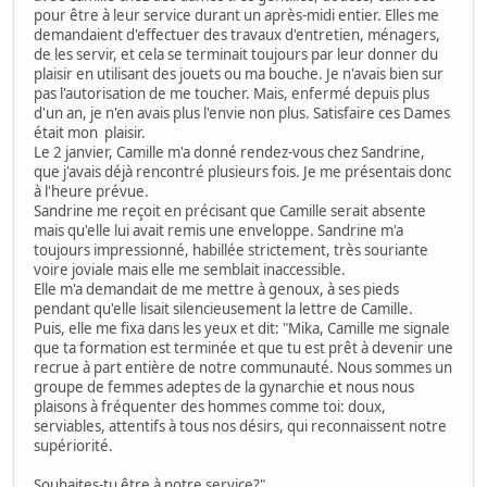
pour être à leur service durant un après-midi entier. Elles me
demandaient d'effectuer des travaux d'entretien, ménagers,
de les servir, et cela se terminait toujours par leur donner du
plaisir en utilisant des jouets ou ma bouche. Je n'avais bien sur
pas l'autorisation de me toucher. Mais, enfermé depuis plus
d'un an, je n'en avais plus l'envie non plus. Satisfaire ces Dames
était mon plaisir.
Le 2 janvier, Camille m'a donné rendez-vous chez Sandrine,
que j'avais déjà rencontré plusieurs fois. Je me présentais donc
à l'heure prévue.
Sandrine me reçoit en précisant que Camille serait absente
mais qu'elle lui avait remis une enveloppe. Sandrine m'a
toujours impressionné, habillée strictement, très souriante
voire joviale mais elle me semblait inaccessible.
Elle m'a demandait de me mettre à genoux, à ses pieds
pendant qu'elle lisait silencieusement la lettre de Camille.
Puis, elle me fixa dans les yeux et dit: "Mika, Camille me signale
que ta formation est terminée et que tu est prêt à devenir une
recrue à part entière de notre communauté. Nous sommes un
groupe de femmes adeptes de la gynarchie et nous nous
plaisons à fréquenter des hommes comme toi: doux,
serviables, attentifs à tous nos désirs, qui reconnaissent notre
supériorité.
Souhaites-tu être à notre service?"