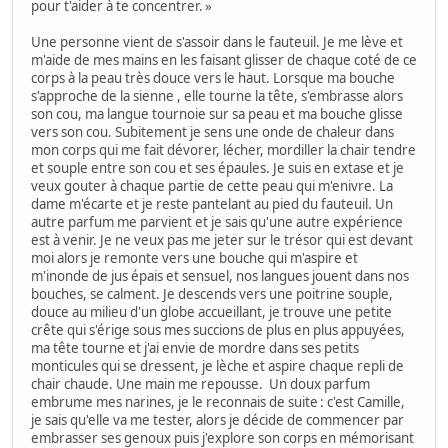
pour t'aider à te concentrer. »
Une personne vient de s'assoir dans le fauteuil. Je me lève et
m'aide de mes mains en les faisant glisser de chaque coté de ce
corps à la peau très douce vers le haut. Lorsque ma bouche
s'approche de la sienne , elle tourne la tête, s'embrasse alors
son cou, ma langue tournoie sur sa peau et ma bouche glisse
vers son cou. Subitement je sens une onde de chaleur dans
mon corps qui me fait dévorer, lécher, mordiller la chair tendre
et souple entre son cou et ses épaules. Je suis en extase et je
veux gouter à chaque partie de cette peau qui m'enivre. La
dame m'écarte et je reste pantelant au pied du fauteuil. Un
autre parfum me parvient et je sais qu'une autre expérience
est à venir. Je ne veux pas me jeter sur le trésor qui est devant
moi alors je remonte vers une bouche qui m'aspire et
m'inonde de jus épais et sensuel, nos langues jouent dans nos
bouches, se calment. Je descends vers une poitrine souple,
douce au milieu d'un globe accueillant, je trouve une petite
crête qui s'érige sous mes succions de plus en plus appuyées,
ma tête tourne et j'ai envie de mordre dans ses petits
monticules qui se dressent, je lèche et aspire chaque repli de
chair chaude. Une main me repousse. Un doux parfum
embrume mes narines, je le reconnais de suite : c'est Camille,
je sais qu'elle va me tester, alors je décide de commencer par
embrasser ses genoux puis j'explore son corps en mémorisant