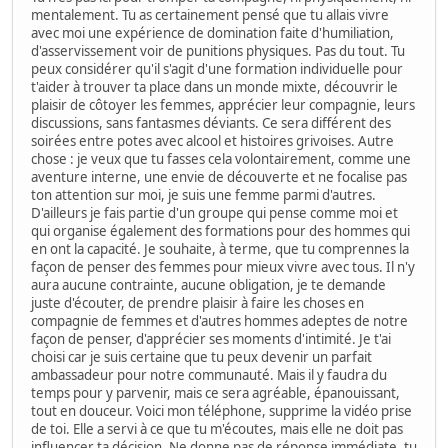
mentalement. Tu as certainement pensé que tu allais vivre
avec moi une expérience de domination faite d'humiliation,
d'asservissement voir de punitions physiques. Pas du tout. Tu
peux considérer qu'il s'agit d'une formation individuelle pour
t'aider à trouver ta place dans un monde mixte, découvrir le
plaisir de côtoyer les femmes, apprécier leur compagnie, leurs
discussions, sans fantasmes déviants. Ce sera différent des
soirées entre potes avec alcool et histoires grivoises. Autre
chose : je veux que tu fasses cela volontairement, comme une
aventure interne, une envie de découverte et ne focalise pas
ton attention sur moi, je suis une femme parmi d'autres.
D'ailleurs je fais partie d'un groupe qui pense comme moi et
qui organise également des formations pour des hommes qui
en ont la capacité. Je souhaite, à terme, que tu comprennes la
façon de penser des femmes pour mieux vivre avec tous. Il n'y
aura aucune contrainte, aucune obligation, je te demande
juste d'écouter, de prendre plaisir à faire les choses en
compagnie de femmes et d'autres hommes adeptes de notre
façon de penser, d'apprécier ses moments d'intimité. Je t'ai
choisi car je suis certaine que tu peux devenir un parfait
ambassadeur pour notre communauté. Mais il y faudra du
temps pour y parvenir, mais ce sera agréable, épanouissant,
tout en douceur. Voici mon téléphone, supprime la vidéo prise
de toi. Elle a servi à ce que tu m'écoutes, mais elle ne doit pas
influencer ta décision. Ne donne pas de réponse immédiate, tu