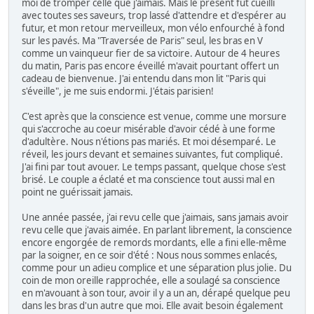
moi de tromper celle que j'aimais. Mais le présent fut cueilli
avec toutes ses saveurs, trop lassé d'attendre et d'espérer au
futur, et mon retour merveilleux, mon vélo enfourché à fond
sur les pavés. Ma "Traversée de Paris" seul, les bras en V
comme un vainqueur fier de sa victoire. Autour de 4 heures
du matin, Paris pas encore éveillé m'avait pourtant offert un
cadeau de bienvenue. J'ai entendu dans mon lit "Paris qui
s'éveille", je me suis endormi. J'étais parisien!
C'est après que la conscience est venue, comme une morsure
qui s'accroche au coeur misérable d'avoir cédé à une forme
d'adultère. Nous n'étions pas mariés. Et moi désemparé. Le
réveil, les jours devant et semaines suivantes, fut compliqué.
J'ai fini par tout avouer. Le temps passant, quelque chose s'est
brisé. Le couple a éclaté et ma conscience tout aussi mal en
point ne guérissait jamais.
Une année passée, j'ai revu celle que j'aimais, sans jamais avoir
revu celle que j'avais aimée. En parlant librement, la conscience
encore engorgée de remords mordants, elle a fini elle-même
par la soigner, en ce soir d'été : Nous nous sommes enlacés,
comme pour un adieu complice et une séparation plus jolie. Du
coin de mon oreille rapprochée, elle a soulagé sa conscience
en m'avouant à son tour, avoir il y a un an, dérapé quelque peu
dans les bras d'un autre que moi. Elle avait besoin également