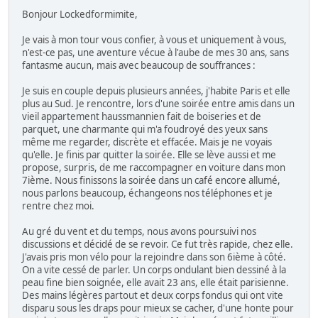
Bonjour Lockedformimite,
Je vais à mon tour vous confier, à vous et uniquement à vous,
n'est-ce pas, une aventure vécue à l'aube de mes 30 ans, sans
fantasme aucun, mais avec beaucoup de souffrances :
Je suis en couple depuis plusieurs années, j'habite Paris et elle
plus au Sud. Je rencontre, lors d'une soirée entre amis dans un
vieil appartement haussmannien fait de boiseries et de
parquet, une charmante qui m'a foudroyé des yeux sans
même me regarder, discrète et effacée. Mais je ne voyais
qu'elle. Je finis par quitter la soirée. Elle se lève aussi et me
propose, surpris, de me raccompagner en voiture dans mon
7ième. Nous finissons la soirée dans un café encore allumé,
nous parlons beaucoup, échangeons nos téléphones et je
rentre chez moi.
Au gré du vent et du temps, nous avons poursuivi nos
discussions et décidé de se revoir. Ce fut très rapide, chez elle.
J'avais pris mon vélo pour la rejoindre dans son 6ième à côté.
On a vite cessé de parler. Un corps ondulant bien dessiné à la
peau fine bien soignée, elle avait 23 ans, elle était parisienne.
Des mains légères partout et deux corps fondus qui ont vite
disparu sous les draps pour mieux se cacher, d'une honte pour