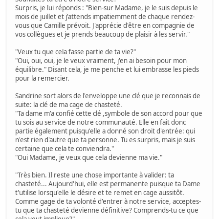
Surpris, je lui réponds : "Bien-sur Madame, je le suis depuis le
mois de juillet et j'attends impatiemment de chaque rendez-
vous que Camille prévoit. J'apprécie d'être en compagnie de
vos collègues et je prends beaucoup de plaisir à les servir."
"Veux tu que cela fasse partie de ta vie?"
"Oui, oui, oui, je le veux vraiment, j'en ai besoin pour mon
équilibre." Disant cela, je me penche et lui embrasse les pieds
pour la remercier.
Sandrine sort alors de l'enveloppe une clé que je reconnais de
suite: la clé de ma cage de chasteté.
"Ta dame m'a confié cette clé ,symbole de son accord pour que
tu sois au service de notre communauté. Elle en fait donc
partie également puisqu'elle a donné son droit d'entrée: qui
n'est rien d'autre que ta personne. Tu es surpris, mais je suis
certaine que cela te conviendra."
"Oui Madame, je veux que cela devienne ma vie."
"Très bien. Il reste une chose importante à valider: ta
chasteté... Aujourd'hui, elle est permanente puisque ta Dame
t'utilise lorsqu'elle le désire et te remet en cage aussitôt.
Comme gage de ta volonté d'entrer à notre service, acceptes-
tu que ta chasteté devienne définitive? Comprends-tu ce que
cela veut implique?"