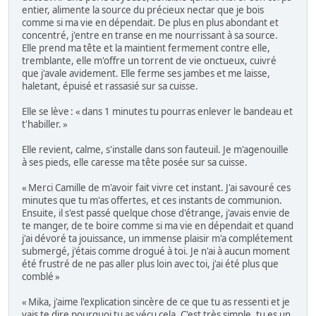
entier, alimente la source du précieux nectar que je bois
comme si ma vie en dépendait. De plus en plus abondant et
concentré, j'entre en transe en me nourrissant à sa source.
Elle prend ma tête et la maintient fermement contre elle,
tremblante, elle m'offre un torrent de vie onctueux, cuivré
que j'avale avidement. Elle ferme ses jambes et me laisse,
haletant, épuisé et rassasié sur sa cuisse.
Elle se lève : « dans 1 minutes tu pourras enlever le bandeau et
t'habiller. »
Elle revient, calme, s'installe dans son fauteuil. Je m'agenouille
à ses pieds, elle caresse ma tête posée sur sa cuisse.
« Merci Camille de m'avoir fait vivre cet instant. J'ai savouré ces
minutes que tu m'as offertes, et ces instants de communion.
Ensuite, il s'est passé quelque chose d'étrange, j'avais envie de
te manger, de te boire comme si ma vie en dépendait et quand
j'ai dévoré ta jouissance, un immense plaisir m'a complétement
submergé, j'étais comme drogué à toi. Je n'ai à aucun moment
été frustré de ne pas aller plus loin avec toi, j'ai été plus que
comblé »
« Mika, j'aime l'explication sincère de ce que tu as ressenti et je
vais te dire pourquoi tu as vécu cela. C'est très simple, tu es un