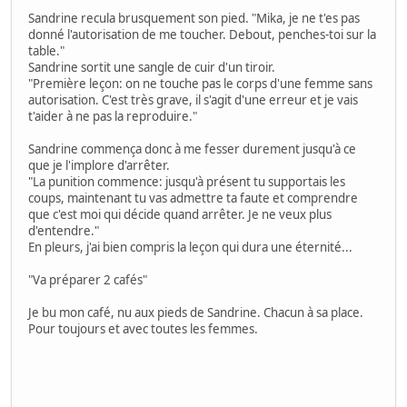
Sandrine recula brusquement son pied. "Mika, je ne t'es pas
donné l'autorisation de me toucher. Debout, penches-toi sur la
table."
Sandrine sortit une sangle de cuir d'un tiroir.
"Première leçon: on ne touche pas le corps d'une femme sans
autorisation. C'est très grave, il s'agit d'une erreur et je vais
t'aider à ne pas la reproduire."
Sandrine commença donc à me fesser durement jusqu'à ce
que je l'implore d'arrêter.
"La punition commence: jusqu'à présent tu supportais les
coups, maintenant tu vas admettre ta faute et comprendre
que c'est moi qui décide quand arrêter. Je ne veux plus
d'entendre."
En pleurs, j'ai bien compris la leçon qui dura une éternité...
"Va préparer 2 cafés"
Je bu mon café, nu aux pieds de Sandrine. Chacun à sa place.
Pour toujours et avec toutes les femmes.