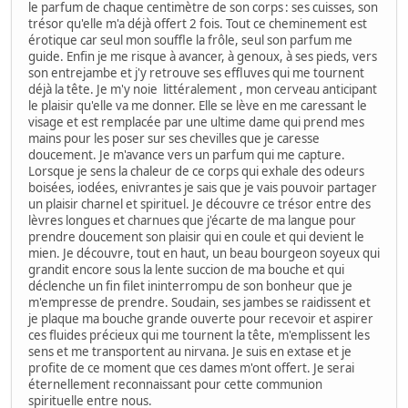
le parfum de chaque centimètre de son corps : ses cuisses, son
trésor qu'elle m'a déjà offert 2 fois. Tout ce cheminement est
érotique car seul mon souffle la frôle, seul son parfum me
guide. Enfin je me risque à avancer, à genoux, à ses pieds, vers
son entrejambe et j'y retrouve ses effluves qui me tournent
déjà la tête. Je m'y noie littéralement , mon cerveau anticipant
le plaisir qu'elle va me donner. Elle se lève en me caressant le
visage et est remplacée par une ultime dame qui prend mes
mains pour les poser sur ses chevilles que je caresse
doucement. Je m'avance vers un parfum qui me capture.
Lorsque je sens la chaleur de ce corps qui exhale des odeurs
boisées, iodées, enivrantes je sais que je vais pouvoir partager
un plaisir charnel et spirituel. Je découvre ce trésor entre des
lèvres longues et charnues que j'écarte de ma langue pour
prendre doucement son plaisir qui en coule et qui devient le
mien. Je découvre, tout en haut, un beau bourgeon soyeux qui
grandit encore sous la lente succion de ma bouche et qui
déclenche un fin filet ininterrompu de son bonheur que je
m'empresse de prendre. Soudain, ses jambes se raidissent et
je plaque ma bouche grande ouverte pour recevoir et aspirer
ces fluides précieux qui me tournent la tête, m'emplissent les
sens et me transportent au nirvana. Je suis en extase et je
profite de ce moment que ces dames m'ont offert. Je serai
éternellement reconnaissant pour cette communion
spirituelle entre nous.