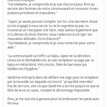
"Oui Madame, je comprends et je suis d'accord pour être au
service des femmes de votre communauté et renoncer à mes
pulsions primitives et masculines."
"Super. Je savais pouvoir compter sur toi. Une dernière chose:
tu t'es engagé à nous servir, tu ne le regretteras pas, tu
trouveras un réel plaisir à le faire, mais saches également que
si tu dévies du droit chemin, nous t'aiderons à corriger tes
mauvaises attitudes. Es-tu d'accord?"
"Oui Madame, je comprends et je vous remercie pour votre
aide."
"La communauté va t'offrir un bijou, signe de ta dévotion.
Lèves-toi et déshabilles-toi. Je vais remplacer ta cage par ce
bijou en métal doré, très courte, faite de barreaux qui
faciliteront l'hygiène."
Sandrine entrepris alors de défaire ma cage pour la remplacer
par la nouvelle sur laquelle est inscrit: "propriété interdite".
Pas de serrure, une vis que Sandrine a serrée jusqu'à ce que la
tête de la vis se casse, rendant le démontage impossible.
Ému, je me suis mis à genoux pour lui embrasser les pieds avec
ferveur.