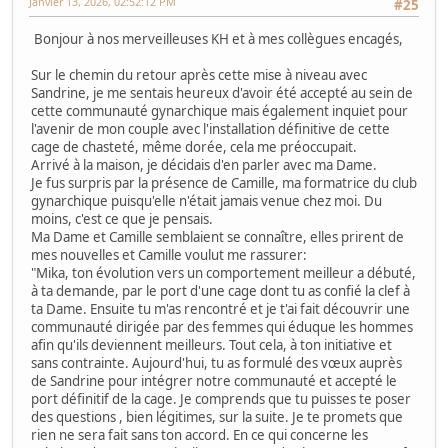
Janvier 13, 2026, 02:52:12 PM
#25
Bonjour à nos merveilleuses KH et à mes collègues encagés,
Sur le chemin du retour après cette mise à niveau avec
Sandrine, je me sentais heureux d'avoir été accepté au sein de
cette communauté gynarchique mais également inquiet pour
l'avenir de mon couple avec l'installation définitive de cette
cage de chasteté, même dorée, cela me préoccupait.
Arrivé à la maison, je décidais d'en parler avec ma Dame.
Je fus surpris par la présence de Camille, ma formatrice du club
gynarchique puisqu'elle n'était jamais venue chez moi. Du
moins, c'est ce que je pensais.
Ma Dame et Camille semblaient se connaître, elles prirent de
mes nouvelles et Camille voulut me rassurer:
"Mika, ton évolution vers un comportement meilleur a débuté,
à ta demande, par le port d'une cage dont tu as confié la clef à
ta Dame. Ensuite tu m'as rencontré et je t'ai fait découvrir une
communauté dirigée par des femmes qui éduque les hommes
afin qu'ils deviennent meilleurs. Tout cela, à ton initiative et
sans contrainte. Aujourd'hui, tu as formulé des vœux auprès
de Sandrine pour intégrer notre communauté et accepté le
port définitif de la cage. Je comprends que tu puisses te poser
des questions , bien légitimes, sur la suite. Je te promets que
rien ne sera fait sans ton accord. En ce qui concerne les