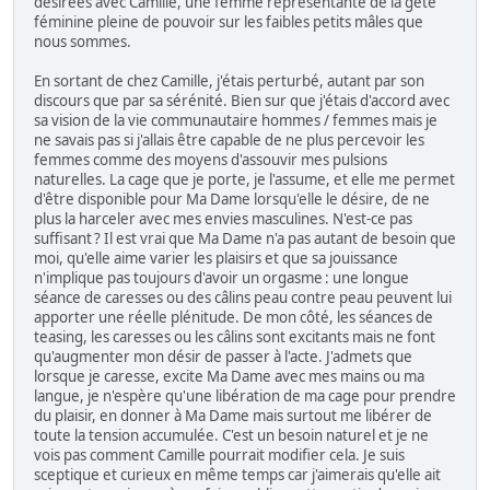
désirées avec Camille, une femme représentante de la gete
féminine pleine de pouvoir sur les faibles petits mâles que
nous sommes.
En sortant de chez Camille, j'étais perturbé, autant par son
discours que par sa sérénité. Bien sur que j'étais d'accord avec
sa vision de la vie communautaire hommes / femmes mais je
ne savais pas si j'allais être capable de ne plus percevoir les
femmes comme des moyens d'assouvir mes pulsions
naturelles. La cage que je porte, je l'assume, et elle me permet
d'être disponible pour Ma Dame lorsqu'elle le désire, de ne
plus la harceler avec mes envies masculines. N'est-ce pas
suffisant ? Il est vrai que Ma Dame n'a pas autant de besoin que
moi, qu'elle aime varier les plaisirs et que sa jouissance
n'implique pas toujours d'avoir un orgasme : une longue
séance de caresses ou des câlins peau contre peau peuvent lui
apporter une réelle plénitude. De mon côté, les séances de
teasing, les caresses ou les câlins sont excitants mais ne font
qu'augmenter mon désir de passer à l'acte. J'admets que
lorsque je caresse, excite Ma Dame avec mes mains ou ma
langue, je n'espère qu'une libération de ma cage pour prendre
du plaisir, en donner à Ma Dame mais surtout me libérer de
toute la tension accumulée. C'est un besoin naturel et je ne
vois pas comment Camille pourrait modifier cela. Je suis
sceptique et curieux en même temps car j'aimerais qu'elle ait