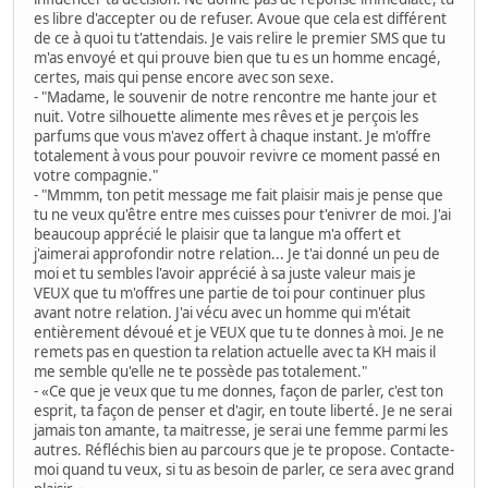
es libre d'accepter ou de refuser. Avoue que cela est différent
de ce à quoi tu t'attendais. Je vais relire le premier SMS que tu
m'as envoyé et qui prouve bien que tu es un homme encagé,
certes, mais qui pense encore avec son sexe.
- "Madame, le souvenir de notre rencontre me hante jour et
nuit. Votre silhouette alimente mes rêves et je perçois les
parfums que vous m'avez offert à chaque instant. Je m'offre
totalement à vous pour pouvoir revivre ce moment passé en
votre compagnie."
- "Mmmm, ton petit message me fait plaisir mais je pense que
tu ne veux qu'être entre mes cuisses pour t'enivrer de moi. J'ai
beaucoup apprécié le plaisir que ta langue m'a offert et
j'aimerai approfondir notre relation... Je t'ai donné un peu de
moi et tu sembles l'avoir apprécié à sa juste valeur mais je
VEUX que tu m'offres une partie de toi pour continuer plus
avant notre relation. J'ai vécu avec un homme qui m'était
entièrement dévoué et je VEUX que tu te donnes à moi. Je ne
remets pas en question ta relation actuelle avec ta KH mais il
me semble qu'elle ne te possède pas totalement."
- «Ce que je veux que tu me donnes, façon de parler, c'est ton
esprit, ta façon de penser et d'agir, en toute liberté. Je ne serai
jamais ton amante, ta maitresse, je serai une femme parmi les
autres. Réfléchis bien au parcours que je te propose. Contacte-
moi quand tu veux, si tu as besoin de parler, ce sera avec grand