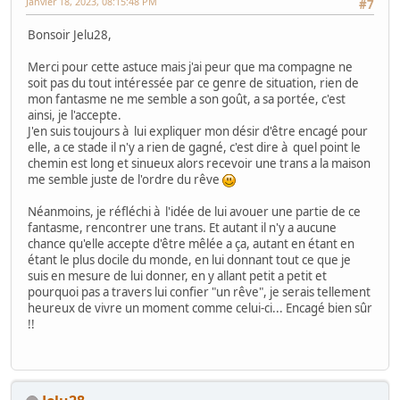
Janvier 18, 2023, 08:15:48 PM
#7
Bonsoir Jelu28,
Merci pour cette astuce mais j'ai peur que ma compagne ne
soit pas du tout intéressée par ce genre de situation, rien de
mon fantasme ne me semble a son goût, a sa portée, c'est
ainsi, je l'accepte.
J'en suis toujours à lui expliquer mon désir d'être encagé pour
elle, a ce stade il n'y a rien de gagné, c'est dire à quel point le
chemin est long et sinueux alors recevoir une trans a la maison
me semble juste de l'ordre du rêve
Néanmoins, je réfléchi à l'idée de lui avouer une partie de ce
fantasme, rencontrer une trans. Et autant il n'y a aucune
chance qu'elle accepte d'être mêlée a ça, autant en étant en
étant le plus docile du monde, en lui donnant tout ce que je
suis en mesure de lui donner, en y allant petit a petit et
pourquoi pas a travers lui confier "un rêve", je serais tellement
heureux de vivre un moment comme celui-ci... Encagé bien sûr
!!