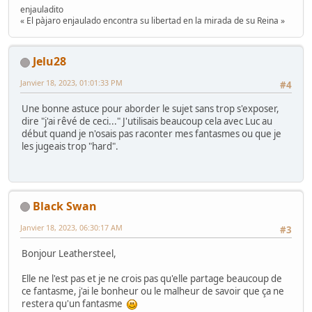
enjauladito
« El pàjaro enjaulado encontra su libertad en la mirada de su Reina »
Jelu28
Janvier 18, 2023, 01:01:33 PM
#4
Une bonne astuce pour aborder le sujet sans trop s'exposer,
dire "j'ai rêvé de ceci..." J'utilisais beaucoup cela avec Luc au
début quand je n'osais pas raconter mes fantasmes ou que je
les jugeais trop "hard".
Black Swan
Janvier 18, 2023, 06:30:17 AM
#3
Bonjour Leathersteel,
Elle ne l'est pas et je ne crois pas qu'elle partage beaucoup de
ce fantasme, j'ai le bonheur ou le malheur de savoir que ça ne
restera qu'un fantasme