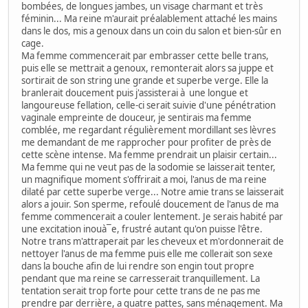
bombées, de longues jambes, un visage charmant et très
féminin... Ma reine m'aurait préalablement attaché les mains
dans le dos, mis a genoux dans un coin du salon et bien-sûr en
cage.
Ma femme commencerait par embrasser cette belle trans,
puis elle se mettrait a genoux, remonterait alors sa juppe et
sortirait de son string une grande et superbe verge. Elle la
branlerait doucement puis j'assisterai à une longue et
langoureuse fellation, celle-ci serait suivie d'une pénétration
vaginale empreinte de douceur, je sentirais ma femme
comblée, me regardant régulièrement mordillant ses lèvres
me demandant de me rapprocher pour profiter de près de
cette scène intense. Ma femme prendrait un plaisir certain...
Ma femme qui ne veut pas de la sodomie se laisserait tenter,
un magnifique moment s'offrirait a moi, l'anus de ma reine
dilaté par cette superbe verge... Notre amie trans se laisserait
alors a jouir. Son sperme, refoulé doucement de l'anus de ma
femme commencerait a couler lentement. Je serais habité par
une excitation inouà¯e, frustré autant qu'on puisse l'être.
Notre trans m'attraperait par les cheveux et m'ordonnerait de
nettoyer l'anus de ma femme puis elle me collerait son sexe
dans la bouche afin de lui rendre son engin tout propre
pendant que ma reine se carresserait tranquillement. La
tentation serait trop forte pour cette trans de ne pas me
prendre par derrière, a quatre pattes, sans ménagement. Ma