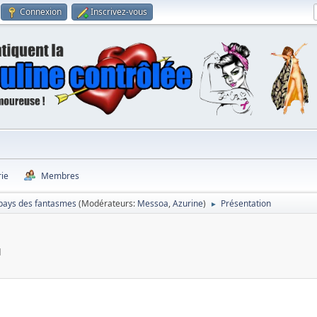
Connexion
Inscrivez-vous
rie
Membres
pays des fantasmes
(Modérateurs:
Messoa
,
Azurine
)
Présentation
►
M