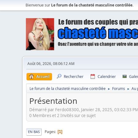
Bienvenue sur
Le forum de la chasteté masculine contrôlée
.
Août 06, 2026, 08:06:12 AM
Accueil
Rechercher
Calendrier
Gale
Le forum de la chasteté masculine contrôlée
Forums
Au 
►
►
Présentation
Démarré par Ferdo08300, Janvier 28, 2025, 03:02:33 P
0 Membres et 2 Invités sur ce sujet
Pages
1
EN BAS