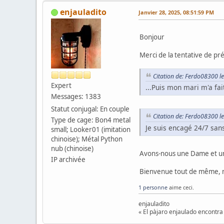
enjauladito
Janvier 28, 2025, 08:51:59 PM
Bonjour
Merci de la tentative de pré
Citation de: Ferdo08300 l
Expert
...Puis mon mari m'a fait
Messages: 1383
Statut conjugal: En couple
Citation de: Ferdo08300 l
Type de cage: Bon4 metal
Je suis encagé 24/7 sans
small; Looker01 (imitation
chinoise); Métal Python
nub (chinoise)
Avons-nous une Dame et un 
IP archivée
Bienvenue tout de même, no
1 personne
aime ceci.
enjauladito
« El pàjaro enjaulado encontra 