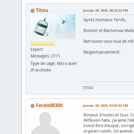
Titou
Janvier 28, 2025, 08:32:22 PM
Après monsieur Ferdo,
Bonsoir et Bienvenue Ma
Retrouvez-vous tout de mêm
Expert
Respectueusement.
Messages: 2771
Type de cage: Micro acier
IP archivée
TITOU
Ferdo08300
Janvier 28, 2025, 03:02:33 PM
Bonjour à toutes et tous. C
Réflexion faite, j'ai aimé l
il veut être éduqué, corrigé
organes ruinés. On avance...