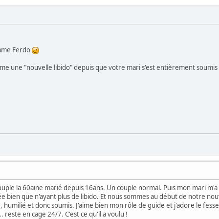
dame Ferdo
e une "nouvelle libido" depuis que votre mari s'est entièrement soumis à
ouple la 60aine marié depuis 16ans. Un couple normal. Puis mon mari m'a 
'idée bien que n'ayant plus de libido. Et nous sommes au début de notre no
, humilié et donc soumis. J'aime bien mon rôle de guide et j'adore le fesser
 reste en cage 24/7. C'est ce qu'il a voulu !