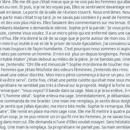
 libre. Elle me dit que c'était mieux que je ne vois pas les Femmes qui all
elles ou non. Et puis, si je ne les voyais pas, Elles se sentiraient davan
t en laisse. La porte de la salle de réunion s'ouvrit. Nous entrâmes. Nous
de partir mais c'était trop tard. Je ne savais pas combien il y avait de Fe
et des voix plus mûres. Elles faisaient des commentaires sur ma tenue. Ell
iliants.Madame x demanda le silence. Sophie prit la parole: "Je vous pré
 pute, comme Vous voulez. Il a un micro pénis qui est enfermé dans une ca
'hui. Elle m'a donné la clé de sa cage que je porte autour de mon cou. Il 
 mini truc inutile à vie et de le priver de toute éjaculation. J'ai convainc
s mais toujours de façon humiliante. C'est pourquoi nous sommes ici aujour
traitez pas comme un homme. Il n'en est plus un depuis longtemps. Penda
ritable étalon".J'étais debout au milieu de la pièce. Je ne bandais pas. U
e. J'entendis: "Oh! Elle est minuscule"! Sophie m'ordonna de toucher ma cag
 Femmes que j'étais fétichiste des odeurs féminines. J'entendis des rires.
l avait une odeur discrète. Mon micro pénis commença à durcir un peu. Une 
 va être servi". Cette fois, c'était une petite culotte qui était mise sous mo
opriétaire ne semblait pas très à cheval sur la propreté. Malgré la forte 
 remarquer: "Vous voyez? Il bande dans sa cage. Mais si je la lui enlève, i
:"L'homme idéal". Sophie enleva ma cage. Immédiatement, je débandais.
me commanda de me branler. Une main me remplaça. Je sentis deux doigts 
 Je sentis que j'allais éjaculer, ma micro bite molle. Sophie le remarqua. El
re". Elle remit en place ma mini cage rose. Elle me fit mettre à quatre pat
d'un coup. Je ne pus retenir un cri qui fit rire les Femmes. Je ne savais tou
 dans mon cul. Elle demanda si l'une d'Elles voulait essayer. Sans hésitation
. Une main la remplaça. Sa propriétaire ne parlait pas. Sa main semblait pl