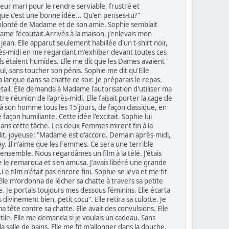
eur mari pour le rendre serviable, frustré et
ue c'est une bonne idée... Qu'en penses-tu?"
la volonté de Madame et de son amie. Sophie semblait
me l'écoutait.Arrivés à la maison, j'enlevais mon
ean. Elle apparut seulement habillée d'un t-shirt noir,
après-midi en me regardant m'exhiber devant toutes ces
 Ils étaient humides. Elle me dit que les Dames avaient
l, sans toucher son pénis. Sophie me dit qu'Elle
 langue dans sa chatte ce soir. Je préparais le repas.
tail. Elle demanda à Madame l'autorisation d'utiliser ma
e réunion de l'après-midi. Elle faisait porter la cage de
 à son homme tous les 15 jours, de façon classique, en
 façon humiliante. Cette idée l'excitait. Sophie lui
dans cette tâche. Les deux Femmes mirent fin à la
t, joyeuse: "Madame est d'accord. Demain après-midi,
ay. Il n'aime que les Femmes. Ce sera une terrible
 ensemble. Nous regardâmes un film à la télé. J'étais
le le remarqua et s'en amusa. J'avais libéré une grande
e film n'était pas encore fini. Sophie se leva et me fit
 Elle m'ordonna de lécher sa chatte à travers sa petite
ose. Je portais toujours mes dessous féminins. Elle écarta
ches divinement bien, petit cocu". Elle retira sa culotte. Je
 tête contre sa chatte. Elle avait des convulsions. Elle
tile. Elle me demanda si je voulais un cadeau. Sans
la salle de bains. Elle me fit m'allonger dans la douche.