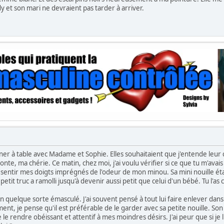
ndy et son mari ne devraient pas tarder à arriver.
euner à table avec Madame et Sophie. Elles souhaitaient que j'entende leur
onte, ma chérie. Ce matin, chez moi, j'ai voulu vérifier si ce que tu m'avais di
ait sentir mes doigts imprégnés de l'odeur de mon minou. Sa mini nouille éta
n petit truc a ramolli jusqu'à devenir aussi petit que celui d'un bébé. Tu l'a
 en quelque sorte émasculé. J'ai souvent pensé à tout lui faire enlever da
ement, je pense qu'il est préférable de le garder avec sa petite nouille. S
 le rendre obéissant et attentif à mes moindres désirs. J'ai peur que si je 