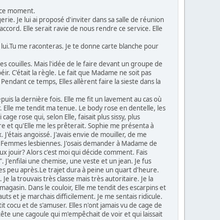
en ce moment.
erie. Je lui ai proposé d'inviter dans sa salle de réunion
ccord. Elle serait ravie de nous rendre ce service. Elle
c lui.Tu me raconteras. Je te donne carte blanche pour
s couilles. Mais l'idée de le faire devant un groupe de
ir. C'était la règle. Le fait que Madame ne soit pas
. Pendant ce temps, Elles allèrent faire la sieste dans la
is la dernière fois. Elle me fit un lavement au cas où
r. Elle me tendit ma tenue. Le body rose en dentelle, les
ge rose qui, selon Elle, faisait plus sissy, plus
e et qu'Elle me les prêterait. Sophie me présenta à
J'étais angoissé. J'avais envie de mouiller, de me
e Femmes lesbiennes. J'osais demander à Madame de
eux jouir? Alors c'est moi qui décide comment. Fais
". J'enfilai une chemise, une veste et un jean. Je fus
îmes peu après.Le trajet dura à peine un quart d'heure.
 la trouvais très classe mais très autoritaire. Je la
magasin. Dans le couloir, Elle me tendit des escarpins et
s et je marchais difficilement. Je me sentais ridicule.
tit cocu et de s'amuser. Elles n'ont jamais vu de cage de
a tête une cagoule qui m'empêchait de voir et qui laissait