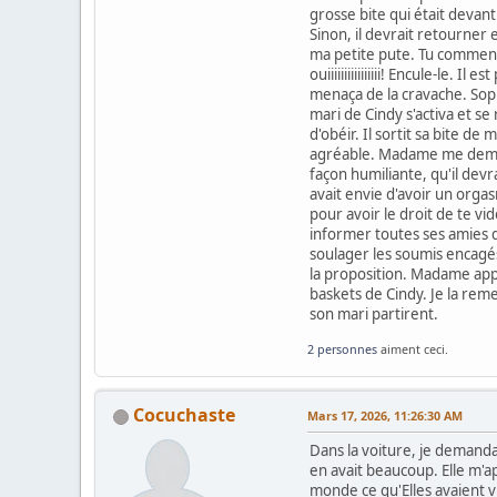
grosse bite qui était devant
Sinon, il devrait retourner 
ma petite pute. Tu commenc
ouiiiiiiiiiiiiiiii! Encule-le
menaça de la cravache. Sophi
mari de Cindy s'activa et se 
d'obéir. Il sortit sa bite d
agréable. Madame me demand
façon humiliante, qu'il devr
avait envie d'avoir un orga
pour avoir le droit de te vid
informer toutes ses amies 
soulager les soumis encagés
la proposition. Madame appro
baskets de Cindy. Je la reme
son mari partirent.
2 personnes
aiment ceci.
Cocuchaste
Mars 17, 2026, 11:26:30 AM
Dans la voiture, je demanda
en avait beaucoup. Elle m'ap
monde ce qu'Elles avaient vu.