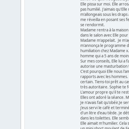
Elle pissa sur moi. Elle arr
pas humilié. J'aimais qu'Ell
m'allongeais sous les draps
me réveilla en posant ses fe
se rendormit.
Madame rentra à la maison v
dans le salon avec Elle pour 
Madame m'appelait. Je m'agen
m'annonça le programme de l'
humiliation chez Madame x. I
homme qui a 5 ans de moins 
Sur mes conseils, Elle lui a 
autorise une masturbation to
C'est pourquoi Elle nous l'
rapports avec les hommes. Il 
certain. Tiens-toi prêt au c
très autoritaire. Sophie te
L'amour propre qu'il te res
Elles ont adoré la séance. 
Je n'avais fait qu'obéir.Je 
j'eus servi le café et termin
d'un litre d'eau tiède. Je dé
dans les toilettes. Elle sem
Elle aimait m'humilier. Cela 
un mini short moulant de F