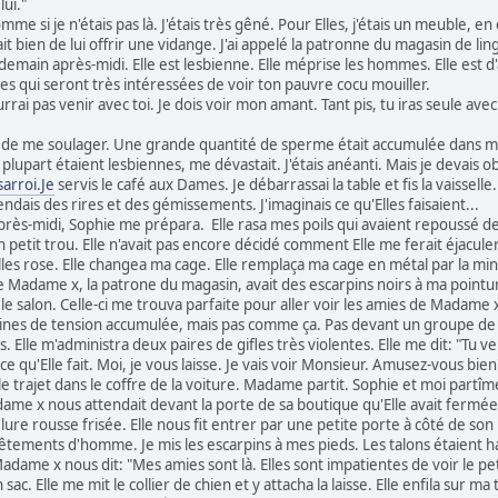
ui."
omme si je n'étais pas là. J'étais très gêné. Pour Elles, j'étais un meuble, 
it bien de lui offrir une vidange. J'ai appelé la patronne du magasin de ling
emain après-midi. Elle est lesbienne. Elle méprise les hommes. Elle est d'a
tes qui seront très intéressées de voir ton pauvre cocu mouiller.
ai pas venir avec toi. Je dois voir mon amant. Tant pis, tu iras seule ave
vie de me soulager. Une grande quantité de sperme était accumulée dans me
upart étaient lesbiennes, me dévastait. J'étais anéanti. Mais je devais obé
arroi.Je
servis le café aux Dames. Je débarrassai la table et fis la vaisselle
ais des rires et des gémissements. J'imaginais ce qu'Elles faisaient...
rès-midi, Sophie me prépara. Elle rasa mes poils qui avaient repoussé depu
on petit trou. Elle n'avait pas encore décidé comment Elle me ferait éjacule
les rose. Elle changea ma cage. Elle remplaça ma cage en métal par la mini ca
 Madame x, la patrone du magasin, avait des escarpins noirs à ma pointur
 salon. Celle-ci me trouva parfaite pour aller voir les amies de Madame x. 
aines de tension accumulée, mais pas comme ça. Pas devant un groupe d
 Elle m'administra deux paires de gifles très violentes. Elle me dit: "Tu v
 ce qu'Elle fait. Moi, je vous laisse. Je vais voir Monsieur. Amusez-vous bien
re le trajet dans le coffre de la voiture. Madame partit. Sophie et moi part
ame x nous attendait devant la porte de sa boutique qu'Elle avait fermée. Je
lure rousse frisée. Elle nous fit entrer par une petite porte à côté de son 
ements d'homme. Je mis les escarpins à mes pieds. Les talons étaient haut
 Madame x nous dit: "Mes amies sont là. Elles sont impatientes de voir le pe
 sac. Elle me mit le collier de chien et y attacha la laisse. Elle enfila sur m