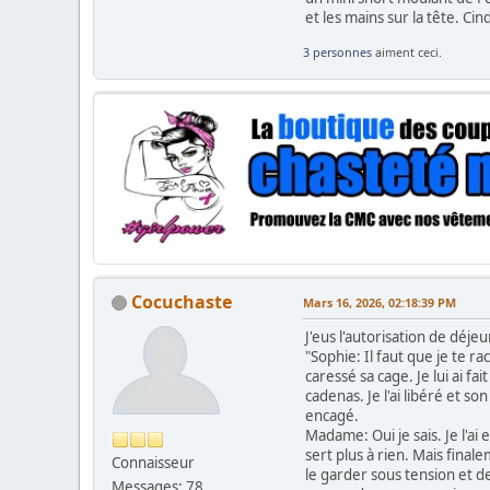
et les mains sur la tête. Ci
3 personnes
aiment ceci.
Cocuchaste
Mars 16, 2026, 02:18:39 PM
J'eus l'autorisation de déj
"Sophie: Il faut que je te rac
caressé sa cage. Je lui ai f
cadenas. Je l'ai libéré et so
encagé.
Madame: Oui je sais. Je l'ai
sert plus à rien. Mais final
Connaisseur
le garder sous tension et de
Messages: 78