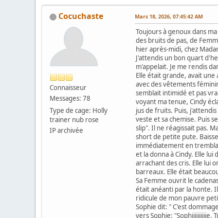
Cocuchaste
Mars 18, 2026, 07:45:42 AM
Toujours à genoux dans ma c
des bruits de pas, de Femme
hier après-midi, chez Madam
J'attendis un bon quart d'he
m'appelait. Je me rendis dans
Elle était grande, avait une 
avec des vêtements féminins
Connaisseur
semblait intimidé et pas vr
Messages: 78
voyant ma tenue, Cindy écla
Type de cage: Holly
jus de fruits. Puis, j'atten
veste et sa chemise. Puis se
trainer nub rose
slip". Il ne réagissait pas. M
IP archivée
short de petite pute. Baisse
immédiatement en tremblant.
et la donna à Cindy. Elle lui
arrachant des cris. Elle lui
barreaux. Elle était beaucou
Sa Femme ouvrit le cadenas e
était anéanti par la honte. I
ridicule de mon pauvre petit
Sophie dit: " C'est dommage
vers Sophie: "Sophiiiiiiiiii