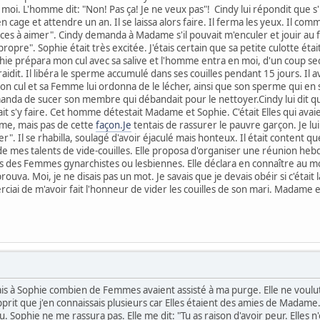
 moi. L'homme dit: "Non! Pas ça! Je ne veux pas"! Cindy lui répondit que s'il
en cage et attendre un an. Il se laissa alors faire. Il ferma les yeux. Il co
es à aimer". Cindy demanda à Madame s'il pouvait m'enculer et jouir au f
. Il est propre". Sophie était très excitée. J'étais certain que sa petite culo
e prépara mon cul avec sa salive et l'homme entra en moi, d'un coup sec. J
raidit. Il libéra le sperme accumulé dans ses couilles pendant 15 jours. Il a
e mon cul et sa Femme lui ordonna de le lécher, ainsi que son sperme qui en
a de sucer son membre qui débandait pour le nettoyer.Cindy lui dit que 
ait s'y faire. Cet homme détestait Madame et Sophie. C'était Elles qui ava
sme, mais pas de cette
façon.Je
tentais de rassurer le pauvre garçon. Je lui d
er". Il se rhabilla, soulagé d'avoir éjaculé mais honteux. Il était content q
de mes talents de vide-couilles. Elle proposa d'organiser une réunion he
 des Femmes gynarchistes ou lesbiennes. Elle déclara en connaître au moi
uva. Moi, je ne disais pas un mot. Je savais que je devais obéir si c'était
rciai de m'avoir fait l'honneur de vider les couilles de son mari. Madame et
is à Sophie combien de Femmes avaient assisté à ma purge. Elle ne voulut
prit que j'en connaissais plusieurs car Elles étaient des amies de Madame. Je
 Sophie ne me rassura pas. Elle me dit: "Tu as raison d'avoir peur. Elles n'o