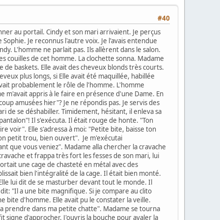
#40
ner au portail. Cindy et son mari arrivaient. Je perçus
ophie. Je reconnus l'autre voix. Je l'avais entendue
dy. L'homme ne parlait pas. Ils allèrent dans le salon.
er les couilles de cet homme. La clochette sonna. Madame
sée de baskets. Elle avait des cheveux blonds très courts.
heveux plus longs, si Elle avait été maquillée, habillée
e avait probablement le rôle de l'homme. L'homme
e m'avait appris à le faire en présence d'une Dame. En
ucoup amusées hier"? Je ne répondis pas. Je servis des
i de se déshabiller. Timidement, hésitant, il enleva sa
ntalon"! Il s'exécuta. Il était rouge de honte. "Ton
aire voir". Elle s'adressa à moi: "Petite bite, baisse ton
on petit trou, bien ouvert". Je m'exécutai
avant que vous veniez". Madame alla chercher la cravache
 cravache et frappa très fort les fesses de son mari, lui
Il portait une cage de chasteté en métal avec des
sait bien l'intégralité de la cage. Il était bien monté.
lle lui dit de se masturber devant tout le monde. Il
dit: "Il a une bite magnifique. Si je compare au clito
 bite d'homme. Elle avait pu le constater la veille.
en la prendre dans ma petite chatte". Madame se tourna
it signe d'approcher. J'ouvris la bouche pour avaler la