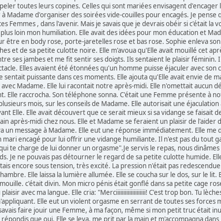
eler toutes leurs copines. Celles qui sont mariées envisagent d'encager l
 à Madame d'organiser des soirées vide-couilles pour encagés. Je pense q
 ces Femmes , dans l'avenir. Mais je savais que je devrais obéir si c'était 
plus loin mon humiliation. Elle avait des idées pour mon éducation et Mada
 être en body rose, porte-jaretelles rose et bas rose. Sophie enleva son j
hes et de sa petite culotte noire. Elle m'avoua qu'Elle avait mouillé cet 
re ses jambes et me fit sentir ses doigts. Ils sentaient le plaisir féminin.
tacle. Elles avaient été étonnées qu'un homme puisse éjaculer avec son cu
se sentait puissante dans ces moments. Elle ajouta qu'Elle avait envie de ma
avec Madame. Elle lui racontait notre après-midi. Elle n'omettait aucun dé
tint. Elle raccrocha. Son téléphone sonna. C'était une Femme présente à notr
plusieurs mois, sur les conseils de Madame. Elle autorisait une éjaculation
nt Elle. Elle avait découvert que ce serait mieux si sa vidange se faisait de
in après-midi chez nous. Elle et Madame se feraient un plaisir de l'aider 
a un message à Madame. Elle eut une réponse immédiatement. Elle me di
mari encagé pour lui offrir une vidange humiliante. Il n'est pas du tout g
i qui te charge de lui donner un orgasme".Je servis le repas, nous dinâmes
eds. Je ne pouvais pas détourner le regard de sa petite culotte humide. El
ais encore sous tension, très excité. La pression n'était pas redescendue.L
ambre. Elle laissa la lumière allumée. Elle se coucha sur le dos, sur le lit.
la mouille. c'était divin. Mon micro pénis était gonflé dans sa petite cage r
plaisir avec ma langue. Elle cria: "Merciiiiiiiiiiiiiiiiiiii! C'est trop bon. Tu lè
'appliquant. Elle eut un violent orgasme en serrant de toutes ses forces ma
 savais faire jouir une Femme, à ma façon, même si mon petit truc était inu
 je répondis que oui. Elle se leva, me prit par la main et m'accompagna dans 