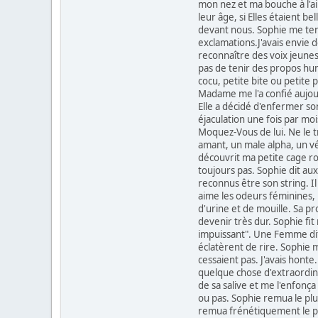
mon nez et ma bouche à l'air
leur âge, si Elles étaient b
devant nous. Sophie me tenai
exclamations.J'avais envie 
reconnaître des voix jeunes 
pas de tenir des propos hum
cocu, petite bite ou petite
Madame me l'a confié aujourd
Elle a décidé d'enfermer son
éjaculation une fois par moi
Moquez-Vous de lui. Ne le 
amant, un male alpha, un vé
découvrit ma petite cage ros
toujours pas. Sophie dit aux
reconnus être son string. I
aime les odeurs féminines, il
d'urine et de mouille. Sa pr
devenir très dur. Sophie fit
impuissant". Une Femme dit
éclatèrent de rire. Sophie 
cessaient pas. J'avais honte.
quelque chose d'extraordinai
de sa salive et me l'enfonça 
ou pas. Sophie remua le plug
remua frénétiquement le plug