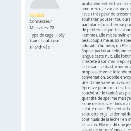
probablement en train d'app
amoureux. Je vais proposer
J'avais très peur de croiser
souhaiter pousser toujours 
Connaisseur
pantalon et ma chemise pour
Messages: 78
de petites socquettes blanc
Type de cage: Holly
Femmes. Elle mit sa main ent
beaucoup aimé aussi le spec
trainer nub rose
adorait m'humilier, qu'Elle 
IP archivée
Sophie parlait au téléphone 
langue cette nuit. Elle l'ob
chasteté à son mari depuis 
le laissant se masturber deva
proposa de venir le lendema
conversation. Sophie envoy
une Dame va venir avec son 
épreuve pour lui si c'est to
couché sur le tapis à ses pi
quantité de sperme mais j'ét
signe de la suivre dans ma ch
culotte noire. Elle sentait 
sa culotte et je lui donnai du 
continuais de la lécher en m
se calma. Elle me dit que je
savoir de quoi il s'agissait,