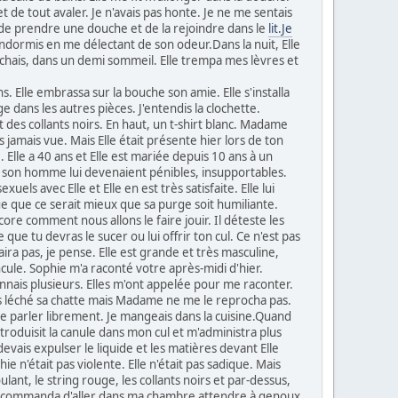
 de tout avaler. Je n'avais pas honte. Je ne me sentais
dit de prendre une douche et de la rejoindre dans le
lit.Je
endormis en me délectant de son odeur.Dans la nuit, Elle
léchais, dans un demi sommeil. Elle trempa mes lèvres et
 Elle embrassa sur la bouche son amie. Elle s'installa
age dans les autres pièces. J'entendis la clochette.
 des collants noirs. En haut, un t-shirt blanc. Madame
 jamais vue. Mais Elle était présente hier lors de ton
. Elle a 40 ans et Elle est mariée depuis 10 ans à un
c son homme lui devenaient pénibles, insupportables.
uels avec Elle et Elle en est très satisfaite. Elle lui
ncue que ce serait mieux que sa purge soit humiliante.
re comment nous allons le faire jouir. Il déteste les
 que tu devras le sucer ou lui offrir ton cul. Ce n'est pas
ira pas, je pense. Elle est grande et très masculine,
cule. Sophie m'a raconté votre après-midi d'hier.
onnais plusieurs. Elles m'ont appelée pour me raconter.
is léché sa chatte mais Madame ne me le reprocha pas.
n de parler librement. Je mangeais dans la cuisine.Quand
introduisit la canule dans mon cul et m'administra plus
devais expulser le liquide et les matières devant Elle
ie n'était pas violente. Elle n'était pas sadique. Mais
ulant, le string rouge, les collants noirs et par-dessus,
me commanda d'aller dans ma chambre attendre à genoux