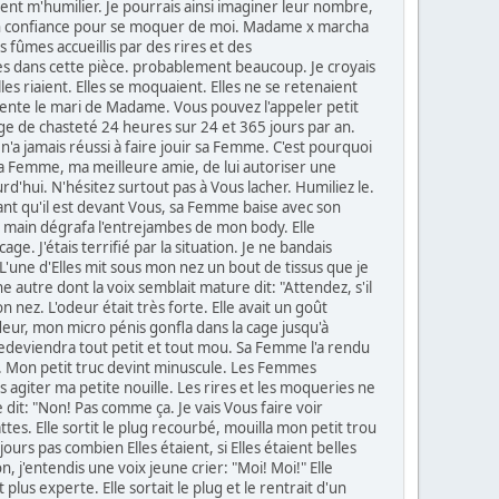
aient m'humilier. Je pourrais ainsi imaginer leur nombre,
tage en confiance pour se moquer de moi. Madame x marcha
 fûmes accueillis par des rires et des
mmes dans cette pièce. probablement beaucoup. Je croyais
es riaient. Elles se moquaient. Elles ne se retenaient
sente le mari de Madame. Vous pouvez l'appeler petit
ge de chasteté 24 heures sur 24 et 365 jours par an.
n'a jamais réussi à faire jouir sa Femme. C'est pourquoi
u sa Femme, ma meilleure amie, de lui autoriser une
d'hui. N'hésitez surtout pas à Vous lacher. Humiliez le.
nt qu'il est devant Vous, sa Femme baise avec son
ne main dégrafa l'entrejambes de mon body. Elle
e. J'étais terrifié par la situation. Je ne bandais
 L'une d'Elles mit sous mon nez un bout de tissus que je
autre dont la voix semblait mature dit: "Attendez, s'il
n nez. L'odeur était très forte. Elle avait un goût
odeur, mon micro pénis gonfla dans la cage jusqu'à
l redeviendra tout petit et tout mou. Sa Femme l'a rendu
 Mon petit truc devint minuscule. Les Femmes
agiter ma petite nouille. Les rires et les moqueries ne
le dit: "Non! Pas comme ça. Je vais Vous faire voir
tes. Elle sortit le plug recourbé, mouilla mon petit trou
jours pas combien Elles étaient, si Elles étaient belles
, j'entendis une voix jeune crier: "Moi! Moi!" Elle
us experte. Elle sortait le plug et le rentrait d'un