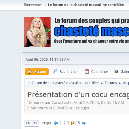
Bienvenue sur
Le forum de la chasteté masculine contrôlée
.
Août 06, 2026, 11:17:58 AM
Accueil
Rechercher
Calendrier
Gale
Le forum de la chasteté masculine contrôlée
Forums
Au 
►
►
Présentation d'un cocu enca
Démarré par Cocuchaste, Août 29, 2025, 07:55:16 AM
0 Membres et 8 Invités sur ce sujet
1
2
3
5
Pages
4
EN BAS