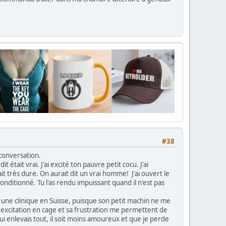
#38
 conversation.
t était vrai. J'ai excité ton pauvre petit cocu. J'ai
it très dure. On aurait dit un vrai homme! J'ai ouvert le
s conditionné. Tu l'as rendu impuissant quand il n'est pas
ns une clinique en Suisse, puisque son petit machin ne me
on excitation en cage et sa frustration me permettent de
lui enlevais tout, il soit moins amoureux et que je perde