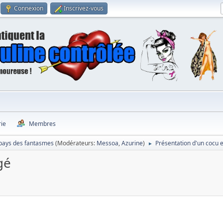
Connexion
Inscrivez-vous
rie
Membres
pays des fantasmes
(Modérateurs:
Messoa
,
Azurine
)
Présentation d'un cocu 
►
gé