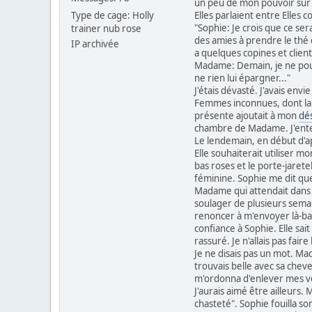
un peu de mon pouvoir sur l
Type de cage: Holly
Elles parlaient entre Elles c
"Sophie: Je crois que ce sera
trainer nub rose
des amies à prendre le thé d
IP archivée
a quelques copines et clien
Madame: Demain, je ne pourr
ne rien lui épargner..."
J'étais dévasté. J'avais en
Femmes inconnues, dont la pl
présente ajoutait à mon
dés
chambre de Madame. J'entend
Le lendemain, en début d'ap
Elle souhaiterait utiliser m
bas roses et le porte-jaretel
féminine. Sophie me dit que
Madame qui attendait dans le
soulager de plusieurs sem
renoncer à m'envoyer là-bas.
confiance à Sophie. Elle sait
rassuré. Je n'allais pas fai
Je ne disais pas un mot. Mad
trouvais belle avec sa cheve
m'ordonna d'enlever mes vêt
J'aurais aimé être ailleurs.
chasteté". Sophie fouilla son