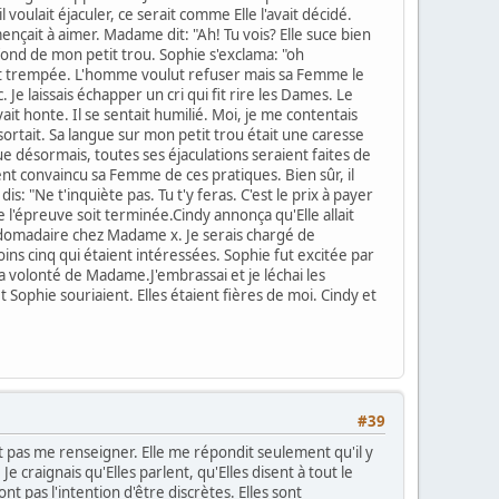
 voulait éjaculer, ce serait comme Elle l'avait décidé.
mmençait à aimer. Madame dit: "Ah! Tu vois? Elle suce bien
ond de mon petit trou. Sophie s'exclama: "oh
tte était trempée. L'homme voulut refuser mais sa Femme le
e laissais échapper un cri qui fit rire les Dames. Le
vait honte. Il se sentait humilié. Moi, je me contentais
 sortait. Sa langue sur mon petit trou était une caresse
désormais, toutes ses éjaculations seraient faites de
ient convaincu sa Femme de ces pratiques. Bien sûr, il
is: "Ne t'inquiète pas. Tu t'y feras. C'est le prix à payer
ue l'épreuve soit terminée.Cindy annonça qu'Elle allait
bdomadaire chez Madame x. Je serais chargé de
ns cinq qui étaient intéressées. Sophie fut excitée par
 la volonté de Madame.J'embrassai et je léchai les
 Sophie souriaient. Elles étaient fières de moi. Cindy et
#39
 pas me renseigner. Elle me répondit seulement qu'il y
 craignais qu'Elles parlent, qu'Elles disent à tout le
nt pas l'intention d'être discrètes. Elles sont