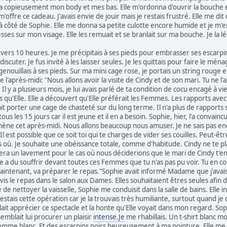
osa copieusement mon body et mes bas. Elle m'ordonna d'ouvrir la bouche et
e m'offre ce cadeau. J'avais envie de jouir mais je restais frustré. Elle me 
 à côté de Sophie. Elle me donna sa petite culotte encore humide et je m'
sses sur mon visage. Elle les remuait et se branlait sur ma bouche. Je la 
ers 10 heures. Je me précipitais à ses pieds pour embrasser ses escarpins.
discuter. Je fus invité à les laisser seules. Je les quittais pour faire le mén
ouillais à ses pieds. Sur ma mini cage rose, je portais un string rouge et
après-midi: "Nous allons avoir la visite de Cindy et de son mari. Tu ne l'as
l y a plusieurs mois, je lui avais parlé de ta condition de cocu encagé à vie
qu'Elle. Elle a découvert qu'Elle préférait les Femmes. Les rapports ave
fait porter une cage de chasteté sur du long terme. Il n'a plus de rapports sex
us les 15 jours car il est jeune et il en a besoin. Sophie, hier, l'a convai
amène cet après-midi. Nous allons beaucoup nous amuser. Je ne sais pas enco
est possible que ce soit toi qui te charges de vider ses couilles. Peut-être
as où. Je souhaite une obéissance totale, comme d'habitude. Cindy ne te pla
 fera un lavement pour le cas où nous déciderions que le mari de Cindy t'en
te a du souffrir devant toutes ces Femmes que tu n'as pas pu voir. Tu en c
Maintenant, va préparer le repas."Sophie avait informé Madame que j'ava
servis le repas dans le salon aux Dames. Elles souhaitaient êtres seules afi
é de nettoyer la vaisselle, Sophie me conduisit dans la salle de bains. Elle 
testais cette opération car je la trouvais très humiliante, surtout quand je 
blait apprécier ce spectacle et la honte qu'Elle voyait dans mon regard. Soph
semblait lui procurer un plaisir
intense.Je
me rhabillais. Un t-shirt blanc mo
emme blanc. Et des escarpins noirs heureusement à ma pointure. Elle 