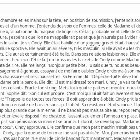
hambre et les mains sur la tête, en position de soumission, j'entendis son
s et d'un homme. J'entendis des voix de Femmes, celle de Madame et de S
e x, la patronne du magasin de lingerie. C'était probablement celle de Cin
ure. J'espérais que l'on ne m'appellerait pas et que je n'aurais pas à vid
 le salon. Je vis Cindy. Elle était habillée d'un jogging gris et était chaus
allure sportive. Elle avait un air sévère, très masculin. Si Elle avait eu les c
, Elle aurait certainement été belle. Dans ses relations lesbiennes, Ell
aiment heureux d'être là. J'embrassais les baskets de Cindy comme Madam
ta de rire. Elle me lança: "Bonjour petite bite. Tu sais que tu nous as bea
dis sagement à genoux, essayant de me faire oublier.Cindy ordonna à son mar
s chaussures et ses chaussettes. Sa Femme dit: "Dépêche-toi! Enlève ton pa
adame prit la parole. Elle dit: "Il est mal dressé ton mari, Cindy. Je vais te f
 tes collants. Ecarte ton string. Mets-toi à quatre pattes et montre-nous t
 Sophie dit: "Son cul est propre. C'est moi qui lui ait fait un lavement 
 dit: "Frappe-le de toutes tes forces. Il doit apprendre à obéir. Cindy prit la
 ordonna ensuite de baisser son slip. Il obéit. Sa résistance était vaincue. 
p plus grande que la mienne. Il ne bandait pas mais sa bite au repos remplis
t enleva le dispositif de chasteté, laissant seulement l'anneau en place. E
l prit son pénis dans sa main et se branla. Il durcit, se développa. Madame 
 cocu". Cindy approuva. Elle confirma que mon petit machin n'était pas une
, Cindy, que la queue de ton mari ne soit pas utilisée. Moi, j'aimerais bi
e. Tu n'as pas honte"?Le mari de Cindy bandait fort maintenant. Madame me f