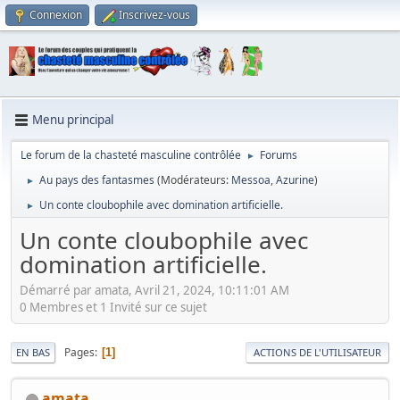
Connexion
Inscrivez-vous
Menu principal
Le forum de la chasteté masculine contrôlée
Forums
►
Au pays des fantasmes
(Modérateurs:
Messoa
,
Azurine
)
►
Un conte cloubophile avec domination artificielle.
►
Un conte cloubophile avec
domination artificielle.
Démarré par amata, Avril 21, 2024, 10:11:01 AM
0 Membres et 1 Invité sur ce sujet
Pages
1
EN BAS
ACTIONS DE L'UTILISATEUR
amata