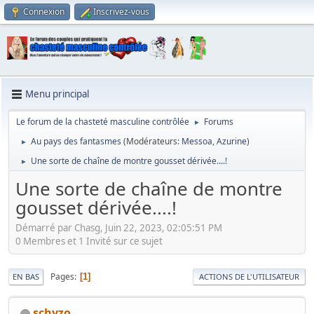
Connexion
Inscrivez-vous
Menu principal
Le forum de la chasteté masculine contrôlée
Forums
►
Au pays des fantasmes
(Modérateurs:
Messoa
,
Azurine
)
►
Une sorte de chaîne de montre gousset dérivée....!
►
Une sorte de chaîne de montre
gousset dérivée....!
Démarré par Chasg, Juin 22, 2023, 02:05:51 PM
0 Membres et 1 Invité sur ce sujet
Pages
1
EN BAS
ACTIONS DE L'UTILISATEUR
schyzo