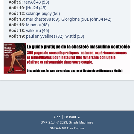
Août 9
:
renÃ©43 (53)
Août 10
:
JHnl24 (45)
Août 12
:
solange.piggy (66)
Août 13
:
marichaste98 (69)
,
Giorgione (50)
,
John34 (42)
Août 16
:
Minimoi (48)
Août 18
:
yakkuru (46)
Août 19
:
paul en yvelines (82)
,
wistiti (53)
|
Aide
En haut ▲
,
SMF 2.1.4 © 2023
Simple Machines
for
SMFAds
Free Forums