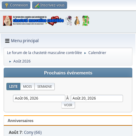
Connexion
Inscrivez-vous
Menu principal
Le forum de la chasteté masculine contrôlée
Calendrier
►
Août 2026
►
Prochains événements
LISTE
MOIS
SEMAINE
À
Anniversaires
Août 7
:
Cony (66)