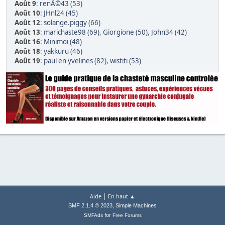
Août 9
:
renÃ©43 (53)
Août 10
:
JHnl24 (45)
Août 12
:
solange.piggy (66)
Août 13
:
marichaste98 (69)
,
Giorgione (50)
,
John34 (42)
Août 16
:
Minimoi (48)
Août 18
:
yakkuru (46)
Août 19
:
paul en yvelines (82)
,
wistiti (53)
|
Aide
En haut ▲
,
SMF 2.1.4 © 2023
Simple Machines
for
SMFAds
Free Forums