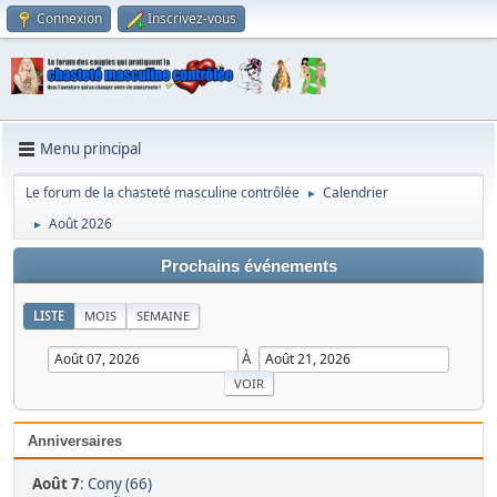
Connexion
Inscrivez-vous
Menu principal
Le forum de la chasteté masculine contrôlée
Calendrier
►
Août 2026
►
Prochains événements
LISTE
MOIS
SEMAINE
À
Anniversaires
Août 7
:
Cony (66)