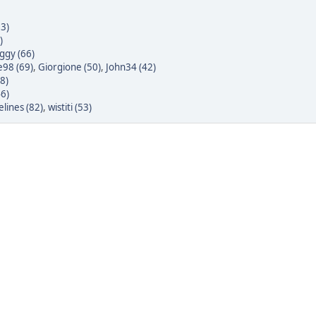
3)
)
ggy (66)
e98 (69)
,
Giorgione (50)
,
John34 (42)
8)
46)
elines (82)
,
wistiti (53)