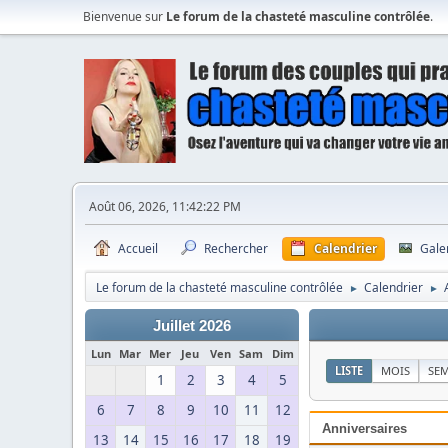
Bienvenue sur
Le forum de la chasteté masculine contrôlée
.
Août 06, 2026, 11:42:22 PM
Accueil
Rechercher
Calendrier
Gale
Le forum de la chasteté masculine contrôlée
Calendrier
►
►
Juillet 2026
Lun
Mar
Mer
Jeu
Ven
Sam
Dim
LISTE
MOIS
SE
1
2
3
4
5
6
7
8
9
10
11
12
Anniversaires
13
14
15
16
17
18
19