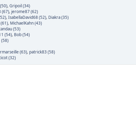
(50)
,
Gripoil (34)
3 (67)
,
jerome87 (62)
(52)
,
IsabellaDavid68 (52)
,
Diakra (35)
 (61)
,
MichaelKahn (43)
candau (53)
1 (54)
,
Bob (54)
 (58)
rmarseille (63)
,
patrick83 (58)
icot (32)