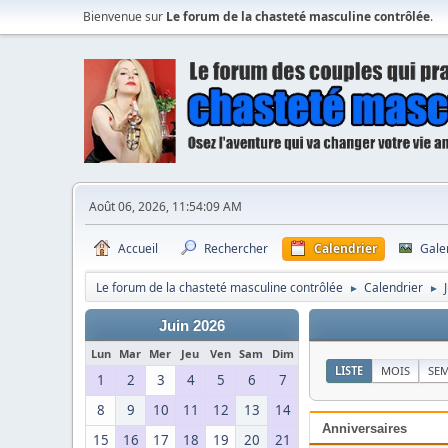
Bienvenue sur
Le forum de la chasteté masculine contrôlée
.
Août 06, 2026, 11:54:09 AM
Accueil
Rechercher
Calendrier
Gale
Le forum de la chasteté masculine contrôlée
Calendrier
►
►
Juin 2026
Lun
Mar
Mer
Jeu
Ven
Sam
Dim
LISTE
MOIS
SE
1
2
3
4
5
6
7
8
9
10
11
12
13
14
Anniversaires
15
16
17
18
19
20
21