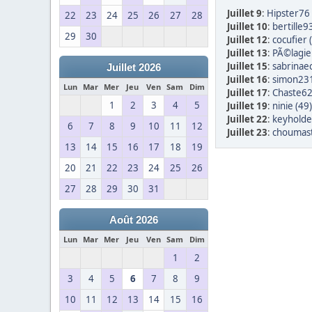
Juillet 9
:
Hipster76 
22
23
24
25
26
27
28
Juillet 10
:
bertille9
29
30
Juillet 12
:
cocufier 
Juillet 13
:
PÃ©lagie
Juillet 15
:
sabrinae
Juillet 2026
Juillet 16
:
simon231
Lun
Mar
Mer
Jeu
Ven
Sam
Dim
Juillet 17
:
Chaste62
1
2
3
4
5
Juillet 19
:
ninie (49)
Juillet 22
:
keyholde
6
7
8
9
10
11
12
Juillet 23
:
choumast
13
14
15
16
17
18
19
20
21
22
23
24
25
26
27
28
29
30
31
Août 2026
Lun
Mar
Mer
Jeu
Ven
Sam
Dim
1
2
3
4
5
6
7
8
9
10
11
12
13
14
15
16