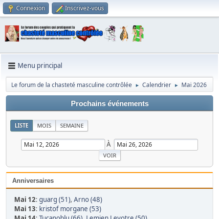
Connexion
Inscrivez-vous
Menu principal
Le forum de la chasteté masculine contrôlée
Calendrier
Mai 2026
►
►
Prochains événements
LISTE
MOIS
SEMAINE
À
Anniversaires
Mai 12
:
guarg (51)
,
Arno (48)
Mai 13
:
kristof morgane (53)
Mai 14
:
Tucanoblu (66)
,
Lemien Levotre (50)