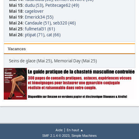
Mai 15
:
dudu (53)
,
Petitecage62 (49)
Mai 18
:
cagelover
Mai 19
:
Emerick34 (55)
Mai 24
:
Candaule (51)
,
seb320 (46)
Mai 25
:
fullmetal31 (61)
Mai 26
:
ptipat (71)
,
cat (66)
Vacances
Seins de glace (Mai 25), Memorial Day (Mai 25)
|
Aide
En haut ▲
,
SMF 2.1.4 © 2023
Simple Machines