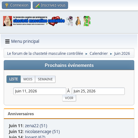
Connexion
Inscrivez-vous
Menu principal
Le forum de la chasteté masculine contrôlée
Calendrier
Juin 2026
►
►
Prochains événements
LISTE
MOIS
SEMAINE
À
Anniversaires
Juin 11
:
zena22 (51)
Juin 12
:
nicolasencage (51)
Juin 14
:
lonant (67)