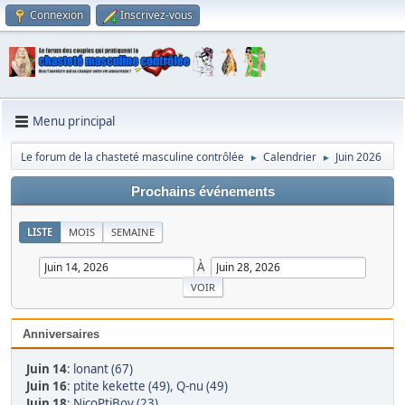
Connexion
Inscrivez-vous
Menu principal
Le forum de la chasteté masculine contrôlée
Calendrier
Juin 2026
►
►
Prochains événements
LISTE
MOIS
SEMAINE
À
Anniversaires
Juin 14
:
lonant (67)
Juin 16
:
ptite kekette (49)
,
Q-nu (49)
Juin 18
:
NicoPtiBoy (23)