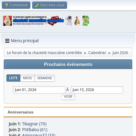
Connexion
Inscrivez-vous
Menu principal
Le forum de la chasteté masculine contrôlée
Calendrier
Juin 2026
►
►
Prochains événements
LISTE
MOIS
SEMAINE
À
Anniversaires
Juin 1
:
Tikagnar (70)
Juin 2
:
PtitBalou (61)
Juin 4
:
Amoureux37 (33)