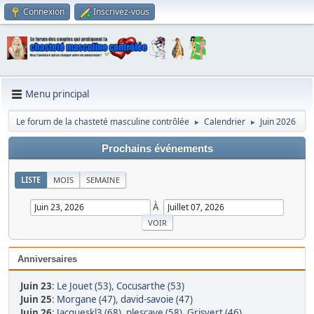
Connexion
Inscrivez-vous
Menu principal
Le forum de la chasteté masculine contrôlée
Calendrier
Juin 2026
►
►
Prochains événements
LISTE
MOIS
SEMAINE
À
Anniversaires
Juin 23
:
Le Jouet (53)
,
Cocusarthe (53)
Juin 25
:
Morgane (47)
,
david-savoie (47)
Juin 26
:
Jacqueskl3 (68)
,
plescave (58)
,
Grisvert (46)