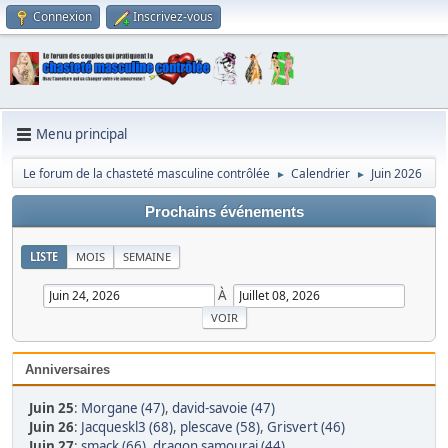
Connexion
Inscrivez-vous
Menu principal
Le forum de la chasteté masculine contrôlée
Calendrier
Juin 2026
►
►
Prochains événements
LISTE
MOIS
SEMAINE
À
Anniversaires
Juin 25
:
Morgane (47)
,
david-savoie (47)
Juin 26
:
Jacqueskl3 (68)
,
plescave (58)
,
Grisvert (46)
Juin 27
:
smack (66)
,
dragon samourai (44)