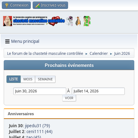
Connexion
Inscrivez-vous
Menu principal
Le forum de la chasteté masculine contrôlée
Calendrier
Juin 2026
►
►
Prochains événements
LISTE
MOIS
SEMAINE
À
Anniversaires
Juin 30
:
jipedu31 (79)
Juillet 2
:
ceni1111 (44)
Juillet 4
:
tao (45)