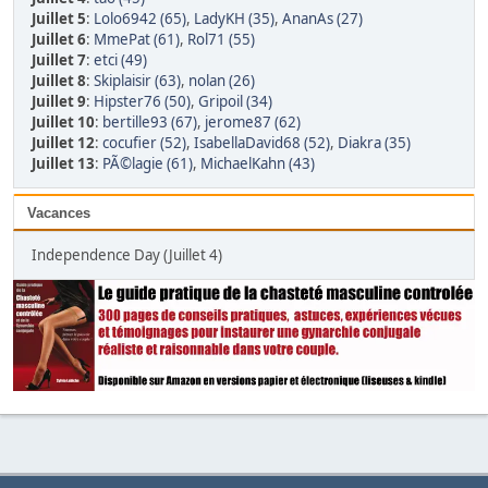
Juillet 5
:
Lolo6942 (65)
,
LadyKH (35)
,
AnanAs (27)
Juillet 6
:
MmePat (61)
,
Rol71 (55)
Juillet 7
:
etci (49)
Juillet 8
:
Skiplaisir (63)
,
nolan (26)
Juillet 9
:
Hipster76 (50)
,
Gripoil (34)
Juillet 10
:
bertille93 (67)
,
jerome87 (62)
Juillet 12
:
cocufier (52)
,
IsabellaDavid68 (52)
,
Diakra (35)
Juillet 13
:
PÃ©lagie (61)
,
MichaelKahn (43)
Vacances
Independence Day (Juillet 4)