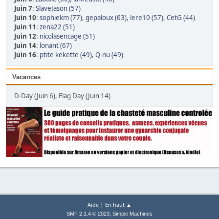
Juin 7
:
SlaveJason (57)
Juin 10
:
sophiekm (77)
,
gepaloux (63)
,
lere10 (57)
,
CetG (44)
Juin 11
:
zena22 (51)
Juin 12
:
nicolasencage (51)
Juin 14
:
lonant (67)
Juin 16
:
ptite kekette (49)
,
Q-nu (49)
Vacances
D-Day (Juin 6), Flag Day (Juin 14)
|
Aide
En haut ▲
,
SMF 2.1.4 © 2023
Simple Machines