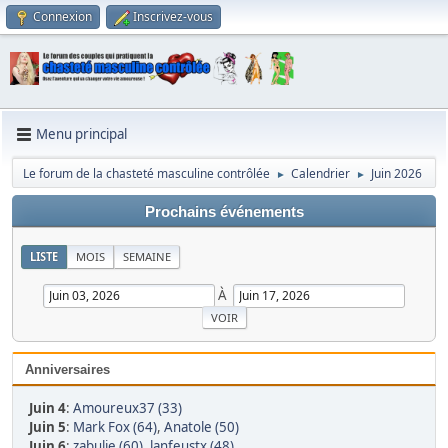
Connexion
Inscrivez-vous
Menu principal
Le forum de la chasteté masculine contrôlée
Calendrier
Juin 2026
►
►
Prochains événements
LISTE
MOIS
SEMAINE
À
Anniversaires
Juin 4
:
Amoureux37 (33)
Juin 5
:
Mark Fox (64)
,
Anatole (50)
Juin 6
:
zabulie (60)
,
lanfeustx (48)