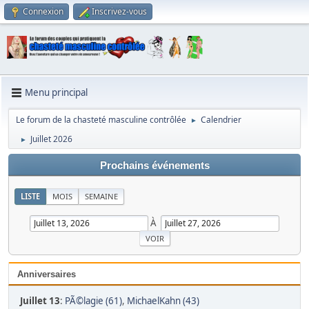
Connexion
Inscrivez-vous
Menu principal
Le forum de la chasteté masculine contrôlée
Calendrier
►
Juillet 2026
►
Prochains événements
LISTE
MOIS
SEMAINE
À
Anniversaires
Juillet 13
:
PÃ©lagie (61)
,
MichaelKahn (43)