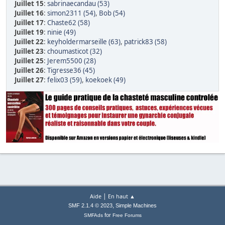
Juillet 15
:
sabrinaecandau (53)
Juillet 16
:
simon2311 (54)
,
Bob (54)
Juillet 17
:
Chaste62 (58)
Juillet 19
:
ninie (49)
Juillet 22
:
keyholdermarseille (63)
,
patrick83 (58)
Juillet 23
:
choumasticot (32)
Juillet 25
:
Jerem5500 (28)
Juillet 26
:
Tigresse36 (45)
Juillet 27
:
felix03 (59)
,
koekoek (49)
|
Aide
En haut ▲
,
SMF 2.1.4 © 2023
Simple Machines
for
SMFAds
Free Forums