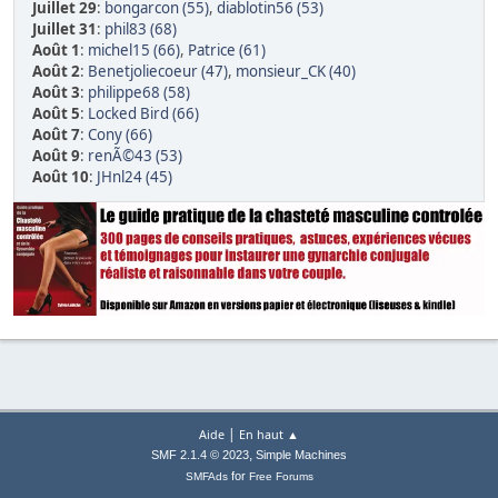
Juillet 29
:
bongarcon (55)
,
diablotin56 (53)
Juillet 31
:
phil83 (68)
Août 1
:
michel15 (66)
,
Patrice (61)
Août 2
:
Benetjoliecoeur (47)
,
monsieur_CK (40)
Août 3
:
philippe68 (58)
Août 5
:
Locked Bird (66)
Août 7
:
Cony (66)
Août 9
:
renÃ©43 (53)
Août 10
:
JHnl24 (45)
|
Aide
En haut ▲
,
SMF 2.1.4 © 2023
Simple Machines
for
SMFAds
Free Forums