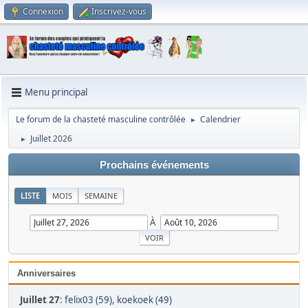
Connexion
Inscrivez-vous
Menu principal
Le forum de la chasteté masculine contrôlée
Calendrier
►
Juillet 2026
►
Prochains événements
LISTE
MOIS
SEMAINE
À
Anniversaires
Juillet 27
:
felix03 (59)
,
koekoek (49)