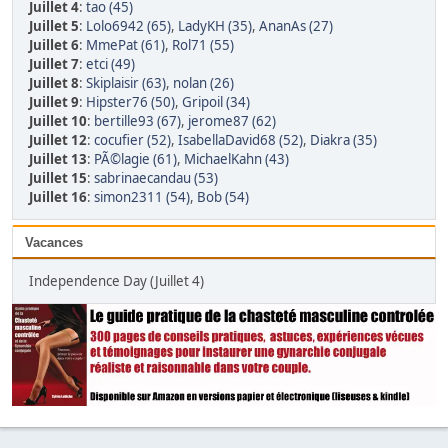
Juillet 4
:
tao (45)
Juillet 5
:
Lolo6942 (65)
,
LadyKH (35)
,
AnanAs (27)
Juillet 6
:
MmePat (61)
,
Rol71 (55)
Juillet 7
:
etci (49)
Juillet 8
:
Skiplaisir (63)
,
nolan (26)
Juillet 9
:
Hipster76 (50)
,
Gripoil (34)
Juillet 10
:
bertille93 (67)
,
jerome87 (62)
Juillet 12
:
cocufier (52)
,
IsabellaDavid68 (52)
,
Diakra (35)
Juillet 13
:
PÃ©lagie (61)
,
MichaelKahn (43)
Juillet 15
:
sabrinaecandau (53)
Juillet 16
:
simon2311 (54)
,
Bob (54)
Vacances
Independence Day (Juillet 4)