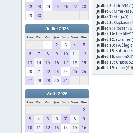
Juillet 5
:
Lolo6942 
22
23
24
25
26
27
28
Juillet 6
:
MmePat (6
29
30
Juillet 7
:
etci (49)
Juillet 8
:
Skiplaisir (
Juillet 9
:
Hipster76 
Juillet 2026
Juillet 10
:
bertille9
Lun
Mar
Mer
Jeu
Ven
Sam
Dim
Juillet 12
:
cocufier 
1
2
3
4
5
Juillet 13
:
PÃ©lagie
Juillet 15
:
sabrinae
6
7
8
9
10
11
12
Juillet 16
:
simon231
Juillet 17
:
Chaste62
13
14
15
16
17
18
19
Juillet 19
:
ninie (49)
20
21
22
23
24
25
26
27
28
29
30
31
Août 2026
Lun
Mar
Mer
Jeu
Ven
Sam
Dim
1
2
3
4
5
6
7
8
9
10
11
12
13
14
15
16