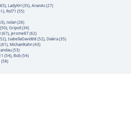
(65)
,
LadyKH (35)
,
AnanAs (27)
1)
,
Rol71 (55)
63)
,
nolan (26)
(50)
,
Gripoil (34)
3 (67)
,
jerome87 (62)
(52)
,
IsabellaDavid68 (52)
,
Diakra (35)
 (61)
,
MichaelKahn (43)
candau (53)
1 (54)
,
Bob (54)
 (58)