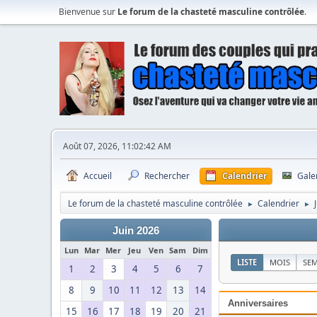
Bienvenue sur
Le forum de la chasteté masculine contrôlée
.
Août 07, 2026, 11:02:42 AM
Accueil
Rechercher
Calendrier
Gale
Le forum de la chasteté masculine contrôlée
Calendrier
►
►
Juin 2026
Lun
Mar
Mer
Jeu
Ven
Sam
Dim
LISTE
MOIS
SE
1
2
3
4
5
6
7
8
9
10
11
12
13
14
Anniversaires
15
16
17
18
19
20
21