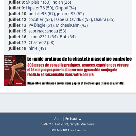
Juillet 8
:
Skiplaisir (63)
,
nolan (26)
Juillet 9
:
Hipster76 (50)
,
Gripoil (34)
Juillet 10
:
bertille93 (67)
,
jerome87 (62)
Juillet 12
:
cocufier (52)
,
IsabellaDavid68 (52)
,
Diakra (35)
Juillet 13
:
PÃ©lagie (61)
,
MichaelKahn (43)
Juillet 15
:
sabrinaecandau (53)
Juillet 16
:
simon2311 (54)
,
Bob (54)
Juillet 17
:
Chaste62 (58)
Juillet 19
:
ninie (49)
|
Aide
En haut ▲
,
SMF 2.1.4 © 2023
Simple Machines
for
SMFAds
Free Forums