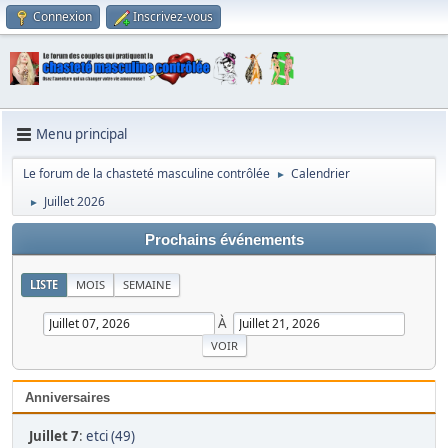
Connexion
Inscrivez-vous
Menu principal
Le forum de la chasteté masculine contrôlée
Calendrier
►
Juillet 2026
►
Prochains événements
LISTE
MOIS
SEMAINE
À
Anniversaires
Juillet 7
:
etci (49)