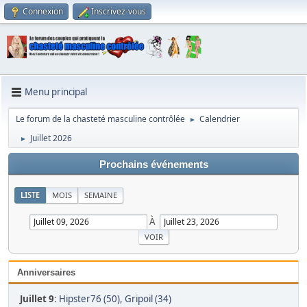
Connexion
Inscrivez-vous
Menu principal
Le forum de la chasteté masculine contrôlée
Calendrier
►
Juillet 2026
►
Prochains événements
LISTE
MOIS
SEMAINE
À
Anniversaires
Juillet 9
:
Hipster76 (50)
,
Gripoil (34)