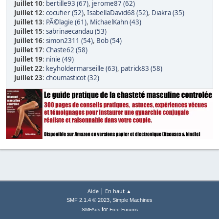
Juillet 10
:
bertille93 (67)
,
jerome87 (62)
Juillet 12
:
cocufier (52)
,
IsabellaDavid68 (52)
,
Diakra (35)
Juillet 13
:
PÃ©lagie (61)
,
MichaelKahn (43)
Juillet 15
:
sabrinaecandau (53)
Juillet 16
:
simon2311 (54)
,
Bob (54)
Juillet 17
:
Chaste62 (58)
Juillet 19
:
ninie (49)
Juillet 22
:
keyholdermarseille (63)
,
patrick83 (58)
Juillet 23
:
choumasticot (32)
|
Aide
En haut ▲
,
SMF 2.1.4 © 2023
Simple Machines
for
SMFAds
Free Forums