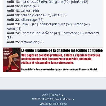
Août 13
:
marichaste98 (69)
,
Giorgione (50)
,
John34 (42)
Août 16
:
Minimoi (48)
Août 18
:
yakkuru (46)
Août 19
:
paul en yvelines (82)
,
wistiti (53)
Août 22
:
lollaencage (66)
Août 23
:
Poka95 (61)
,
beaucoupdenvies (52)
,
Nicage (42)
,
Aerin (41)
Août 24
:
PrincesseBonGarÃ§on (47)
,
Chasticage (38)
,
victordml
(33)
Août 25
:
tartomelon (50)
|
Aide
En haut ▲
,
SMF 2.1.4 © 2023
Simple Machines
for
SMFAds
Free Forums