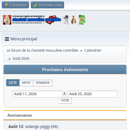
Connexion
Inscrivez-vous
Menu principal
Le forum de la chasteté masculine contrôlée
Calendrier
►
Août 2026
►
Prochains événements
LISTE
MOIS
SEMAINE
À
Anniversaires
Août 12
:
solange.piggy (66)