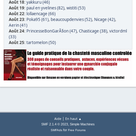
Août 18
:
yakkuru (46)
Août 19
:
paul en yvelines (82)
,
wistiti (53)
Août 22
:
lollaencage (66)
Août 23
:
Poka95 (61)
,
beaucoupdenvies (52)
,
Nicage (42)
,
Aerin (41)
Août 24
:
PrincesseBonGarÃ§on (47)
,
Chasticage (38)
,
victordml
(33)
Août 25
:
tartomelon (50)
|
Aide
En haut ▲
,
SMF 2.1.4 © 2023
Simple Machines
for
SMFAds
Free Forums