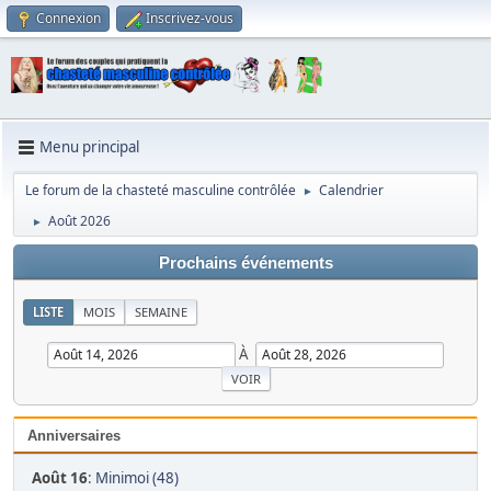
Connexion
Inscrivez-vous
Menu principal
Le forum de la chasteté masculine contrôlée
Calendrier
►
Août 2026
►
Prochains événements
LISTE
MOIS
SEMAINE
À
Anniversaires
Août 16
:
Minimoi (48)