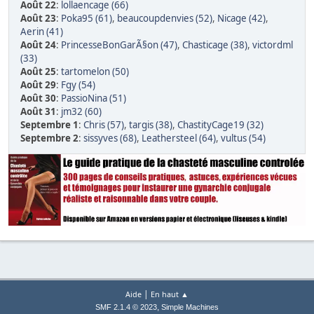
Août 22
:
lollaencage (66)
Août 23
:
Poka95 (61)
,
beaucoupdenvies (52)
,
Nicage (42)
,
Aerin (41)
Août 24
:
PrincesseBonGarÃ§on (47)
,
Chasticage (38)
,
victordml
(33)
Août 25
:
tartomelon (50)
Août 29
:
Fgy (54)
Août 30
:
PassioNina (51)
Août 31
:
jm32 (60)
Septembre 1
:
Chris (57)
,
targis (38)
,
ChastityCage19 (32)
Septembre 2
:
sissyves (68)
,
Leathersteel (64)
,
vultus (54)
|
Aide
En haut ▲
,
SMF 2.1.4 © 2023
Simple Machines