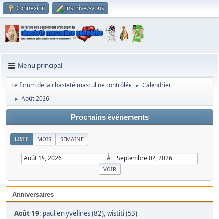
Connexion
Inscrivez-vous
Menu principal
Le forum de la chasteté masculine contrôlée
Calendrier
►
Août 2026
►
Prochains événements
LISTE
MOIS
SEMAINE
À
Anniversaires
Août 19
:
paul en yvelines (82)
,
wistiti (53)