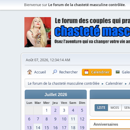
Bienvenue sur
Le forum de la chasteté masculine contrôlée
.
Août 07, 2026, 12:34:14 AM
Accueil
Rechercher
Calendrier
Gale
Le forum de la chasteté masculine contrôlée
Calendrier
►
►
Juillet 2026
Lun
Mar
Mer
Jeu
Ven
Sam
Dim
LISTE
MOIS
SE
1
2
3
4
5
6
7
8
9
10
11
12
Anniversaires
13
14
15
16
17
18
19