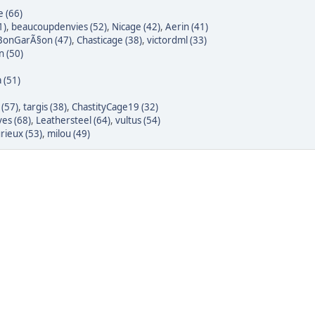
e (66)
1)
,
beaucoupdenvies (52)
,
Nicage (42)
,
Aerin (41)
BonGarÃ§on (47)
,
Chasticage (38)
,
victordml (33)
n (50)
 (51)
 (57)
,
targis (38)
,
ChastityCage19 (32)
ves (68)
,
Leathersteel (64)
,
vultus (54)
rieux (53)
,
milou (49)