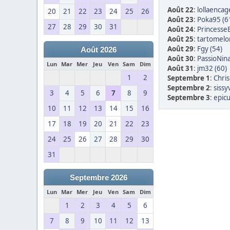
Août 22
:
lollaencag
20
21
22
23
24
25
26
Août 23
:
Poka95 (6
27
28
29
30
31
Août 24
:
Princesse
Août 25
:
tartomelo
Août 29
:
Fgy (54)
Août 2026
Août 30
:
PassioNina
Lun
Mar
Mer
Jeu
Ven
Sam
Dim
Août 31
:
jm32 (60)
1
2
Septembre 1
:
Chris
Septembre 2
:
sissy
3
4
5
6
7
8
9
Septembre 3
:
epicu
10
11
12
13
14
15
16
17
18
19
20
21
22
23
24
25
26
27
28
29
30
31
Septembre 2026
Lun
Mar
Mer
Jeu
Ven
Sam
Dim
1
2
3
4
5
6
7
8
9
10
11
12
13