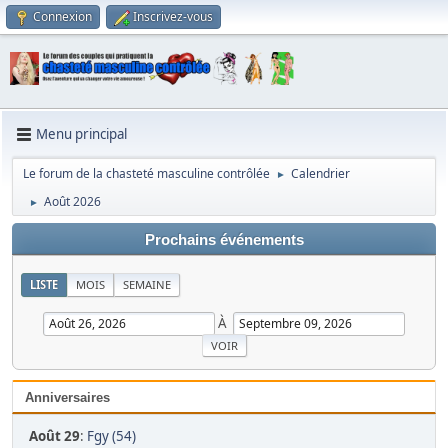
Connexion
Inscrivez-vous
Menu principal
Le forum de la chasteté masculine contrôlée
Calendrier
►
Août 2026
►
Prochains événements
LISTE
MOIS
SEMAINE
À
Anniversaires
Août 29
:
Fgy (54)