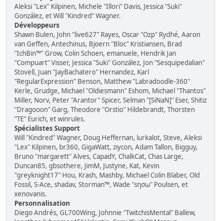
Aleksi "Lex" Kilpinen, Michele "Illori" Davis, Jessica "Suki"
González, et Will "Kindred" Wagner.
Développeurs
Shawn Bulen, John "live627" Rayes, Oscar "Ozp" Rydhé, Aaron
van Geffen, Antechinus, Bjoern "Bloc" Kristiansen, Brad
"IchBin™" Grow, Colin Schoen, emanuele, Hendrik Jan
"Compuart" Visser, Jessica "Suki" González, Jon "Sesquipedalian"
Stovell, Juan "JayBachatero" Hernandez, Karl
"RegularExpression" Benson, Matthew "Labradoodle-360"
Kerle, Grudge, Michael "Oldiesmann" Eshom, Michael "Thantos"
Miller, Norv, Peter "Arantor" Spicer, Selman "[SiNaN]" Eser, Shitiz
"Dragooon" Garg, Theodore "Orstio" Hildebrandt, Thorsten
"TE" Eurich, et winrules.
Spécialistes Support
Will "Kindred" Wagner, Doug Heffernan, lurkalot, Steve, Aleksi
"Lex" Kilpinen, br360, GigaWatt, ziycon, Adam Tallon, Bigguy,
Bruno "margarett" Alves, CapadY, ChalkCat, Chas Large,
Duncan85, gbsothere, JimM, Justyne, Kat, Kevin
"greyknight17" Hou, Krash, Mashby, Michael Colin Blaber, Old
Fossil, S-Ace, shadav, Storman™, Wade "sησω" Poulsen, et
xenovanis.
Personnalisation
Diego Andrés, GL700Wing, Johnnie "TwitchisMental" Ballew,