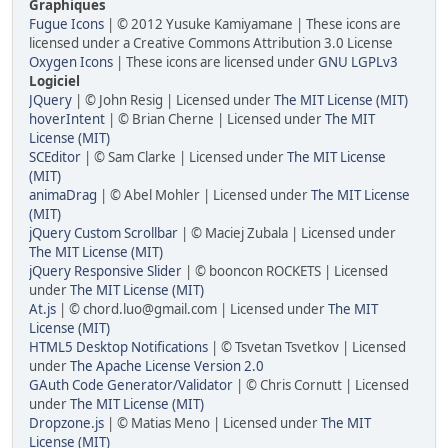
Graphiques
Fugue Icons
| © 2012 Yusuke Kamiyamane | These icons are
licensed under a Creative Commons Attribution 3.0 License
Oxygen Icons
| These icons are licensed under
GNU LGPLv3
Logiciel
JQuery
| © John Resig | Licensed under
The MIT License (MIT)
hoverIntent
| © Brian Cherne | Licensed under
The MIT
License (MIT)
SCEditor
| © Sam Clarke | Licensed under
The MIT License
(MIT)
animaDrag
| © Abel Mohler | Licensed under
The MIT License
(MIT)
jQuery Custom Scrollbar
| © Maciej Zubala | Licensed under
The MIT License (MIT)
jQuery Responsive Slider
| © booncon ROCKETS | Licensed
under
The MIT License (MIT)
At.js
| © chord.luo@gmail.com | Licensed under
The MIT
License (MIT)
HTML5 Desktop Notifications
| © Tsvetan Tsvetkov | Licensed
under
The Apache License Version 2.0
GAuth Code Generator/Validator
| © Chris Cornutt | Licensed
under
The MIT License (MIT)
Dropzone.js
| © Matias Meno | Licensed under
The MIT
License (MIT)