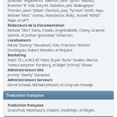
Jonathan "vbgamer45" Valentin, Sami "SychO" Mazouz,
Brannon "B" Hall, Gary M. Gadsdon, Jack "akabugeyes"
Thorsen, Jason "JBlaze" Clemons, Joey "Tyrsson" Smith, Kays,
Michael "Mick." Gomez, NanoSector, Ricky., Russell "NEND"
Najar, et SA™.
Rédacteurs de la Documentation
Michele "Illori" Davis, Irisado, AngelinaBelle, Chainy, Graeme
Spence, et Joshua "groundup" Dickerson.
Localisateurs
Nikola "Dzonny" Novaković, m4z, Francisco "d3vcho"
Domínguez, Robert Monden, et Relyana.
Marketing
Adish "(F.L.A.M.E.R)" Patel, Bryan "Runic" Deakin, Marcus
"cσσкιє мσηѕтєя" Forsberg, et Ralph "[n3rve]" Otowo.
Administrateurs Site
Jeremy "SleePy" Darwood.
Administrateurs Serveurs
Derek Schwab, Michael Johnson, et Liroy van Hoewijk.
Traduction française
Traduction française
GravuTrad, Maximus23, Chadon, DeathSign, et Eleglin.