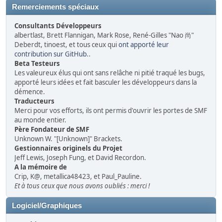
Remerciements spéciaux
Consultants Développeurs
albertlast, Brett Flannigan, Mark Rose, René-Gilles "Nao 尚"
Deberdt, tinoest, et tous ceux qui
ont apporté leur
contribution sur GitHub
..
Beta Testeurs
Les valeureux élus qui ont sans relâche ni pitié traqué les bugs,
apporté leurs idées et fait basculer les développeurs dans la
démence.
Traducteurs
Merci pour vos efforts, ils ont permis d'ouvrir les portes de SMF
au monde entier.
Père Fondateur de SMF
Unknown W. "[Unknown]" Brackets.
Gestionnaires originels du Projet
Jeff Lewis, Joseph Fung, et David Recordon.
A la mémoire de
Crip, K@, metallica48423, et Paul_Pauline.
Et à tous ceux que nous avons oubliés : merci !
Logiciel/Graphiques