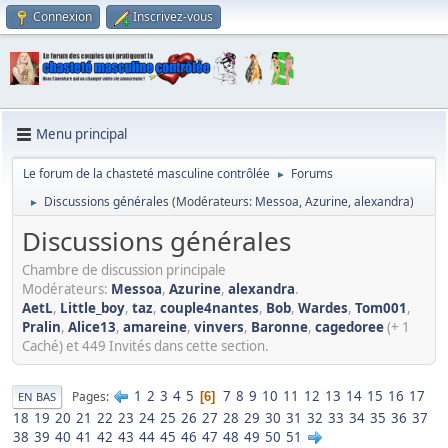
Connexion
Inscrivez-vous
Menu principal
Le forum de la chasteté masculine contrôlée
Forums
►
Discussions générales
(Modérateurs:
Messoa
,
Azurine
,
alexandra
)
►
Discussions générales
Chambre de discussion principale
Modérateurs:
Messoa
,
Azurine
,
alexandra
.
AetL
,
Little_boy
,
taz
,
couple4nantes
,
Bob
,
Wardes
,
Tom001
,
Pralin
,
Alice13
,
amareine
,
vinvers
,
Baronne
,
cagedoree
(+ 1
Caché) et 449 Invités dans cette section.
1
2
3
4
5
7
8
9
10
11
12
13
14
15
16
17
Pages
6
EN BAS
18
19
20
21
22
23
24
25
26
27
28
29
30
31
32
33
34
35
36
37
38
39
40
41
42
43
44
45
46
47
48
49
50
51