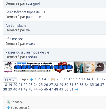
Démarré par
rossignol
Les différents types de KH
Démarré par
paudouce
Arrêt maladie
Démarré par Xav
Régime sec
Démarré par
waaxer
Passer du jeu au mode de vie
Démarré par
Fred44
1
2
3
4
5
7
8
9
10
11
12
13
14
15
16
17
Pages
6
EN HAUT
18
19
20
21
22
23
24
25
26
27
28
29
30
31
32
33
34
35
36
37
38
39
40
41
42
43
44
45
46
47
48
49
50
51
Sondage
Sujet déplacé