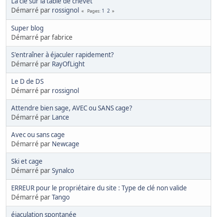
La clé sur la table de chevet
Démarré par
rossignol
1
2
Pages
Super blog
Démarré par fabrice
S'entraîner à éjaculer rapidement?
Démarré par
RayOfLight
Le D de DS
Démarré par
rossignol
Attendre bien sage, AVEC ou SANS cage?
Démarré par
Lance
Avec ou sans cage
Démarré par
Newcage
Ski et cage
Démarré par
Synalco
ERREUR pour le propriétaire du site : Type de clé non valide
Démarré par
Tango
éjaculation spontanée