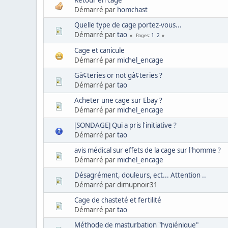
Retour en cage
Démarré par
homchast
Quelle type de cage portez-vous...
Démarré par
tao
1
2
Pages
Cage et canicule
Démarré par
michel_encage
Gà¢teries or not gà¢teries ?
Démarré par
tao
Acheter une cage sur Ebay ?
Démarré par
michel_encage
[SONDAGE] Qui a pris l'initiative ?
Démarré par
tao
avis médical sur effets de la cage sur l'homme ?
Démarré par
michel_encage
Désagrément, douleurs, ect... Attention ..
Démarré par dimupnoir31
Cage de chasteté et fertilité
Démarré par
tao
Méthode de masturbation "hygiénique"