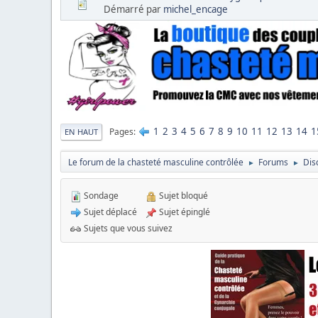
Démarré par
michel_encage
1
2
3
4
5
6
7
8
9
10
11
12
13
14
1
Pages
EN HAUT
Le forum de la chasteté masculine contrôlée
Forums
Dis
►
►
Sondage
Sujet bloqué
Sujet déplacé
Sujet épinglé
Sujets que vous suivez