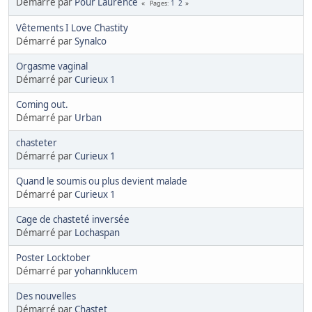
Démarré par
Pour Laurence
1
2
Pages
Vêtements I Love Chastity
Démarré par
Synalco
Orgasme vaginal
Démarré par
Curieux 1
Coming out.
Démarré par
Urban
chasteter
Démarré par
Curieux 1
Quand le soumis ou plus devient malade
Démarré par
Curieux 1
Cage de chasteté inversée
Démarré par
Lochaspan
Poster Locktober
Démarré par
yohannklucem
Des nouvelles
Démarré par
Chastet