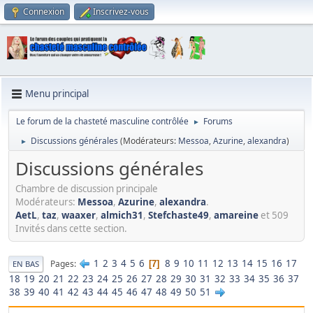
Connexion
Inscrivez-vous
Menu principal
Le forum de la chasteté masculine contrôlée
Forums
►
Discussions générales
(Modérateurs:
Messoa
,
Azurine
,
alexandra
)
►
Discussions générales
Chambre de discussion principale
Modérateurs:
Messoa
,
Azurine
,
alexandra
.
AetL
,
taz
,
waaxer
,
almich31
,
Stefchaste49
,
amareine
et 509
Invités dans cette section.
1
2
3
4
5
6
8
9
10
11
12
13
14
15
16
17
Pages
7
EN BAS
18
19
20
21
22
23
24
25
26
27
28
29
30
31
32
33
34
35
36
37
38
39
40
41
42
43
44
45
46
47
48
49
50
51