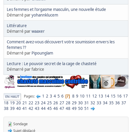
Les femmes et l'orgasme masculin, une nouvelle étude
Démarré par
yohannklucem
Littérature
Démarré par
waaxer
Comment avez-vous découvert votre soumission envers les
femmes ??
Démarré par
Pipounglam
Lecture : Le pouvoir secret de la cage de chasteté
Démarré par fabrice
1
2
3
4
5
6
8
9
10
11
12
13
14
15
16
17
Pages
7
EN HAUT
18
19
20
21
22
23
24
25
26
27
28
29
30
31
32
33
34
35
36
37
38
39
40
41
42
43
44
45
46
47
48
49
50
51
Sondage
Sujet déplacé