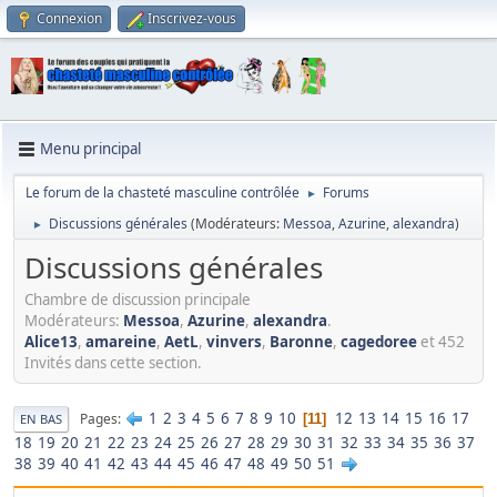
Connexion
Inscrivez-vous
Menu principal
Le forum de la chasteté masculine contrôlée
Forums
►
Discussions générales
(Modérateurs:
Messoa
,
Azurine
,
alexandra
)
►
Discussions générales
Chambre de discussion principale
Modérateurs:
Messoa
,
Azurine
,
alexandra
.
Alice13
,
amareine
,
AetL
,
vinvers
,
Baronne
,
cagedoree
et 452
Invités dans cette section.
1
2
3
4
5
6
7
8
9
10
12
13
14
15
16
17
Pages
11
EN BAS
18
19
20
21
22
23
24
25
26
27
28
29
30
31
32
33
34
35
36
37
38
39
40
41
42
43
44
45
46
47
48
49
50
51