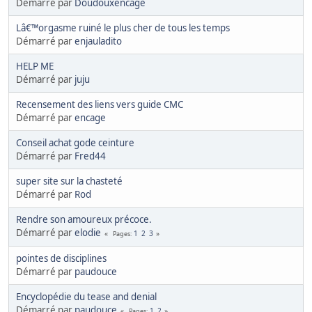
Démarré par
Doudouxencage
Lâ€™orgasme ruiné le plus cher de tous les temps
Démarré par
enjauladito
HELP ME
Démarré par
juju
Recensement des liens vers guide CMC
Démarré par
encage
Conseil achat gode ceinture
Démarré par
Fred44
super site sur la chasteté
Démarré par
Rod
Rendre son amoureux précoce.
Démarré par
elodie
1
2
3
Pages
pointes de disciplines
Démarré par
paudouce
Encyclopédie du tease and denial
Démarré par
paudouce
1
2
Pages