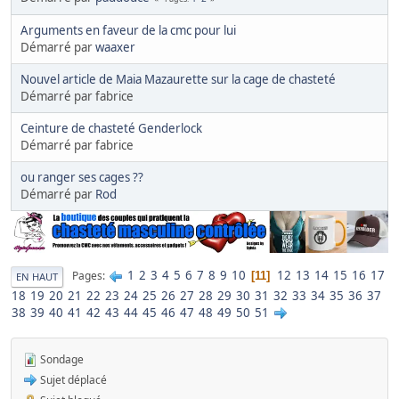
Arguments en faveur de la cmc pour lui
Démarré par
waaxer
Nouvel article de Maia Mazaurette sur la cage de chasteté
Démarré par fabrice
Ceinture de chasteté Genderlock
Démarré par fabrice
ou ranger ses cages ??
Démarré par
Rod
1
2
3
4
5
6
7
8
9
10
12
13
14
15
16
17
Pages
11
EN HAUT
18
19
20
21
22
23
24
25
26
27
28
29
30
31
32
33
34
35
36
37
38
39
40
41
42
43
44
45
46
47
48
49
50
51
Sondage
Sujet déplacé