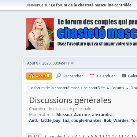
Bienvenue sur
Le forum de la chasteté masculine contrôlée
.
Août 07, 2026, 03:04:41 PM
Accueil
Rechercher
Calendrier
Gale
Le forum de la chasteté masculine contrôlée
Forums
Dis
►
►
Discussions générales
Chambre de discussion principale
Modérateurs:
Messoa
,
Azurine
,
alexandra
.
AetL
,
Little_boy
,
taz
,
couple4nantes
,
Bob
,
Wardes
,
To
1
2
3
4
5
6
7
8
9
10
11
12
13
14
15
Pages
EN BAS