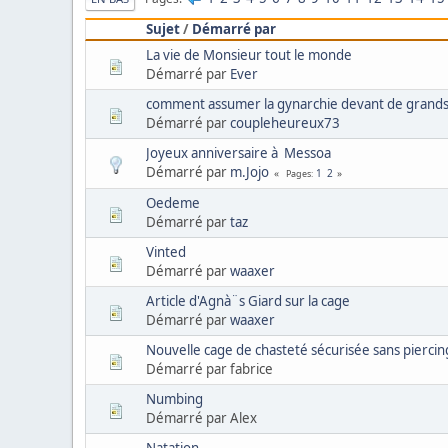
Sujet
/
Démarré par
La vie de Monsieur tout le monde
Démarré par
Ever
comment assumer la gynarchie devant de grands
Démarré par
coupleheureux73
Joyeux anniversaire à Messoa
Démarré par
m.Jojo
1
2
Pages
Oedeme
Démarré par
taz
Vinted
Démarré par
waaxer
Article d'Agnà¨s Giard sur la cage
Démarré par
waaxer
Nouvelle cage de chasteté sécurisée sans piercin
Démarré par fabrice
Numbing
Démarré par Alex