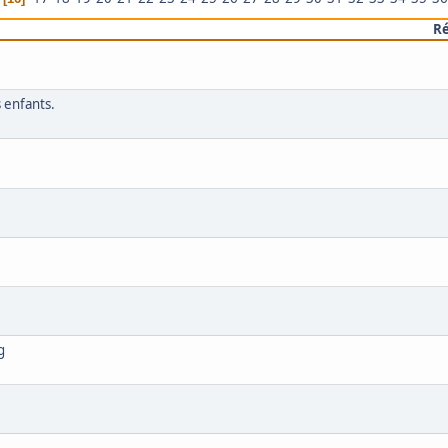
R
 enfants.
g