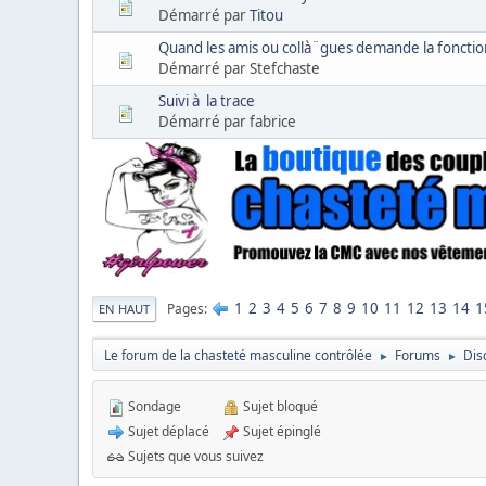
Démarré par
Titou
Quand les amis ou collà¨gues demande la fonction
Démarré par Stefchaste
Suivi à la trace
Démarré par fabrice
1
2
3
4
5
6
7
8
9
10
11
12
13
14
1
Pages
EN HAUT
Le forum de la chasteté masculine contrôlée
Forums
Dis
►
►
Sondage
Sujet bloqué
Sujet déplacé
Sujet épinglé
Sujets que vous suivez