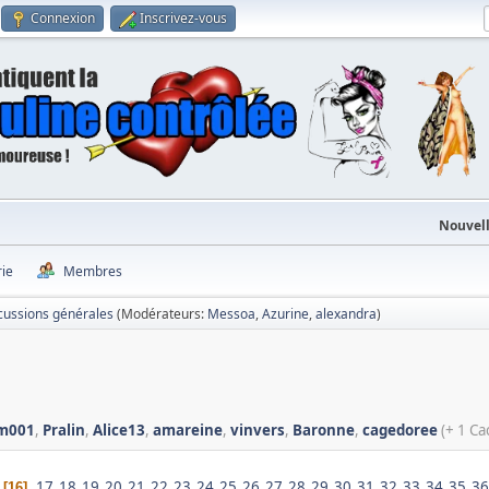
Connexion
Inscrivez-vous
Nouvell
rie
Membres
cussions générales
(Modérateurs:
Messoa
,
Azurine
,
alexandra
)
m001
,
Pralin
,
Alice13
,
amareine
,
vinvers
,
Baronne
,
cagedoree
(+ 1 Ca
17
18
19
20
21
22
23
24
25
26
27
28
29
30
31
32
33
34
35
36
16