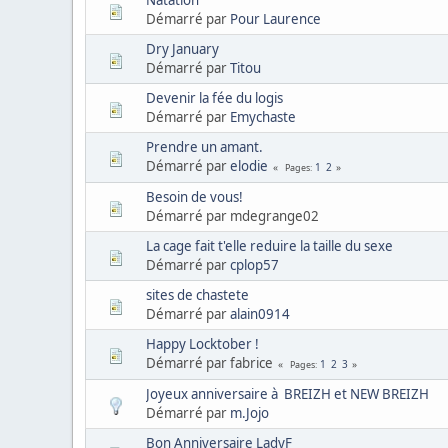
Natation
Démarré par
Pour Laurence
Dry January
Démarré par
Titou
Devenir la fée du logis
Démarré par
Emychaste
Prendre un amant.
Démarré par
elodie
1
2
Pages
Besoin de vous!
Démarré par mdegrange02
La cage fait t'elle reduire la taille du sexe
Démarré par
cplop57
sites de chastete
Démarré par
alain0914
Happy Locktober !
Démarré par fabrice
1
2
3
Pages
Joyeux anniversaire à BREIZH et NEW BREIZH
Démarré par
m.Jojo
Bon Anniversaire LadyF