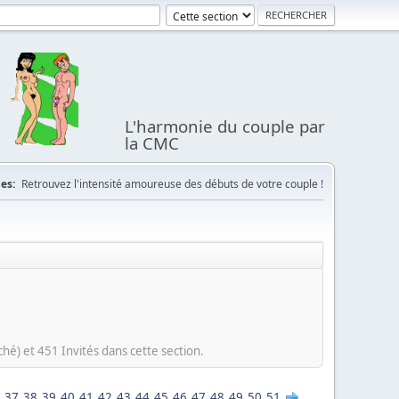
L'harmonie du couple par
la CMC
es:
Retrouvez l'intensité amoureuse des débuts de votre couple !
ché) et 451 Invités dans cette section.
37
38
39
40
41
42
43
44
45
46
47
48
49
50
51