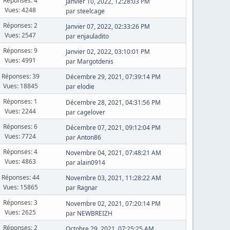
Réponses: 4
Janvier 10, 2022, 12:28:03 PM
Vues: 4248
par
steelcage
Réponses: 2
Janvier 07, 2022, 02:33:26 PM
Vues: 2547
par
enjauladito
Réponses: 9
Janvier 02, 2022, 03:10:01 PM
Vues: 4991
par
Margotdenis
Réponses: 39
Décembre 29, 2021, 07:39:14 PM
Vues: 18845
par
elodie
Réponses: 1
Décembre 28, 2021, 04:31:56 PM
Vues: 2244
par
cagelover
Réponses: 6
Décembre 07, 2021, 09:12:04 PM
Vues: 7724
par
Anton86
Réponses: 4
Novembre 04, 2021, 07:48:21 AM
Vues: 4863
par
alain0914
Réponses: 44
Novembre 03, 2021, 11:28:22 AM
Vues: 15865
par
Ragnar
Réponses: 3
Novembre 02, 2021, 07:20:14 PM
Vues: 2625
par
NEWBREIZH
Réponses: 2
Octobre 29, 2021, 07:25:25 AM