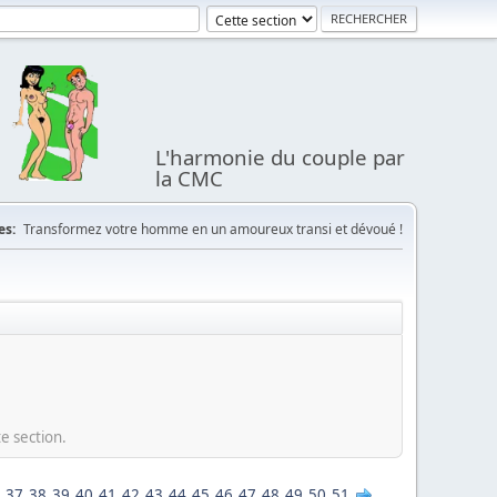
L'harmonie du couple par
la CMC
es:
Transformez votre homme en un amoureux transi et dévoué !
e section.
37
38
39
40
41
42
43
44
45
46
47
48
49
50
51