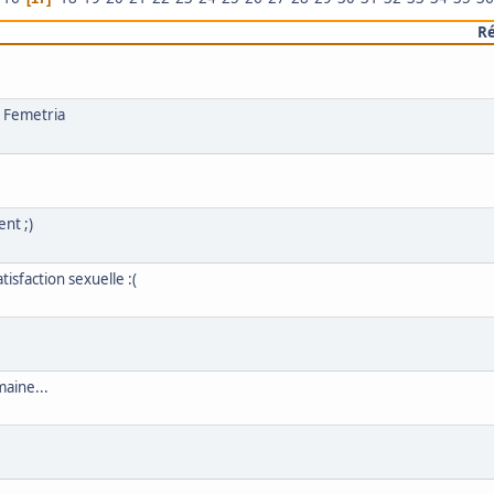
R
t Femetria
nt ;)
isfaction sexuelle :(
maine...