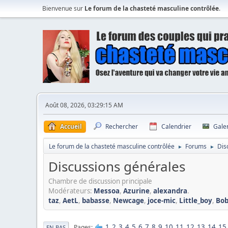
Bienvenue sur
Le forum de la chasteté masculine contrôlée
.
Août 08, 2026, 03:29:15 AM
Accueil
Rechercher
Calendrier
Gale
Le forum de la chasteté masculine contrôlée
Forums
Dis
►
►
Discussions générales
Chambre de discussion principale
Modérateurs:
Messoa
,
Azurine
,
alexandra
.
taz
,
AetL
,
babasse
,
Newcage
,
joce-mic
,
Little_boy
,
Bo
1
2
3
4
5
6
7
8
9
10
11
12
13
14
15
Pages
EN BAS