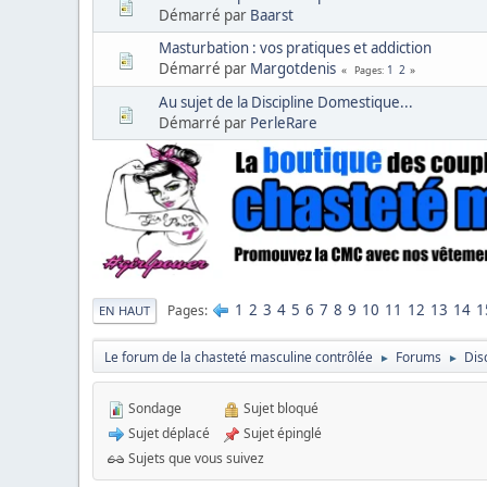
Démarré par
Baarst
Masturbation : vos pratiques et addiction
Démarré par
Margotdenis
1
2
Pages
Au sujet de la Discipline Domestique...
Démarré par
PerleRare
1
2
3
4
5
6
7
8
9
10
11
12
13
14
1
Pages
EN HAUT
Le forum de la chasteté masculine contrôlée
Forums
Dis
►
►
Sondage
Sujet bloqué
Sujet déplacé
Sujet épinglé
Sujets que vous suivez