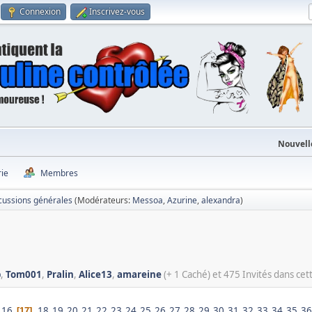
Connexion
Inscrivez-vous
Nouvell
rie
Membres
cussions générales
(Modérateurs:
Messoa
,
Azurine
,
alexandra
)
b
,
Tom001
,
Pralin
,
Alice13
,
amareine
(+ 1 Caché) et 475 Invités dans cett
16
18
19
20
21
22
23
24
25
26
27
28
29
30
31
32
33
34
35
36
17