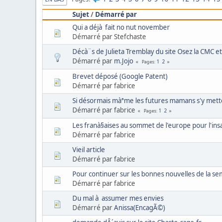
Sujet
/
Démarré par
Qui a déjà fait no nut november
Démarré par Stefchaste
Décà¨s de Julieta Tremblay du site Osez la CMC e
Démarré par
m.Jojo
1
2
Pages
Brevet déposé (Google Patent)
Démarré par fabrice
Si désormais màªme les futures mamans s'y mette
Démarré par fabrice
1
2
Pages
Les franà§aises au sommet de l'europe pour l'insat
Démarré par fabrice
Vieil article
Démarré par fabrice
Pour continuer sur les bonnes nouvelles de la se
Démarré par fabrice
Du mal à assumer mes envies
Démarré par
Anissa(EncagÃ©)