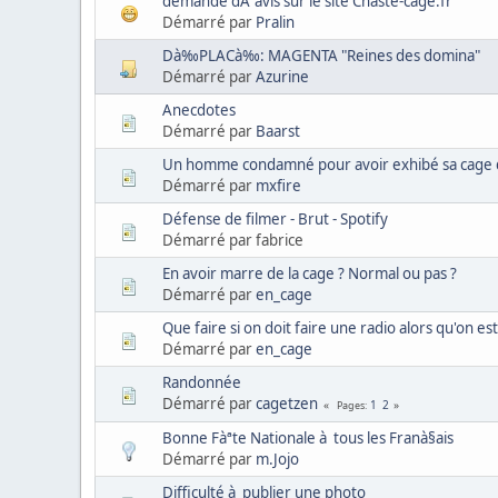
demande dÂ´avis sur le site Chaste-cage.fr
Démarré par
Pralin
Dà‰PLACà‰: MAGENTA "Reines des domina"
Démarré par
Azurine
Anecdotes
Démarré par
Baarst
Un homme condamné pour avoir exhibé sa cage de
Démarré par
mxfire
Défense de filmer - Brut - Spotify
Démarré par fabrice
En avoir marre de la cage ? Normal ou pas ?
Démarré par
en_cage
Que faire si on doit faire une radio alors qu'on es
Démarré par
en_cage
Randonnée
Démarré par
cagetzen
1
2
Pages
Bonne Fàªte Nationale à tous les Franà§ais
Démarré par
m.Jojo
Difficulté à publier une photo