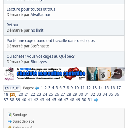
Lecture pour toutes et tous
Démarré par
AlvaRagnar
Retour
Démarré par
no limit
Porté une cage quand ont travaillé dans des frigos
Démarré par Stefchaste
Ou acheter vous vos cages au Québec?
Démarré par
Blooeyes
1
2
3
4
5
6
7
8
9
10
11
12
13
14
15
16
17
Pages
EN HAUT
18
20
21
22
23
24
25
26
27
28
29
30
31
32
33
34
35
36
19
37
38
39
40
41
42
43
44
45
46
47
48
49
50
51
Sondage
Sujet déplacé
Sujet bloqué