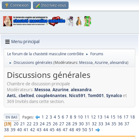
Connexion
Inscrivez-vous
Menu principal
Le forum de la chasteté masculine contrôlée
Forums
►
Discussions générales
(Modérateurs:
Messoa
,
Azurine
,
alexandra
)
►
Discussions générales
Chambre de discussion principale
Modérateurs:
Messoa
,
Azurine
,
alexandra
.
AetL
,
cbelted
,
couple4nantes
,
Nico591
,
Tom001
,
Synalco
et
369 Invités dans cette section.
1
2
3
4
5
6
7
8
9
10
11
12
13
14
15
16
17
18
Pages
EN BAS
20
21
22
23
24
25
26
27
28
29
30
31
32
33
34
35
36
37
19
38
39
40
41
42
43
44
45
46
47
48
49
50
51