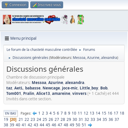
Connexion
Inscrivez-vous
Menu principal
Le forum de la chasteté masculine contrôlée
Forums
►
Discussions générales
(Modérateurs:
Messoa
,
Azurine
,
alexandra
)
►
Discussions générales
Chambre de discussion principale
Modérateurs:
Messoa
,
Azurine
,
alexandra
.
taz
,
AetL
,
babasse
,
Newcage
,
joce-mic
,
Little_boy
,
Bob
,
Tom001
,
Pralin
,
Alice13
,
amareine
,
vinvers
(+ 1 Caché) et 444
Invités dans cette section.
1
2
3
4
5
6
7
8
9
10
11
12
13
14
15
16
17
18
Pages
EN BAS
19
21
22
23
24
25
26
27
28
29
30
31
32
33
34
35
36
37
20
38
39
40
41
42
43
44
45
46
47
48
49
50
51