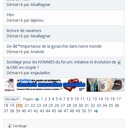
Démarré par
AlvaRagnar
Film
Démarré par
lapinou
lecture de vacances
Démarré par
AlvaRagnar
De lâ€™importance de la gynarchie dans notre monde
Démarré par
Anatole
Sondage pour les HOMMES du forum: initiative et évolution de
la CMC en couple ?
Démarré par
enjauladito
1
2
3
4
5
6
7
8
9
10
11
12
13
14
15
16
17
Pages
EN HAUT
18
19
21
22
23
24
25
26
27
28
29
30
31
32
33
34
35
36
20
37
38
39
40
41
42
43
44
45
46
47
48
49
50
51
Sondage