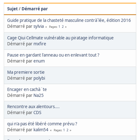
Sujet
/
Démarré par
Guide pratique de la chasteté masculine contrà´lée, édition 2016
Démarré par
sylvia
1
2
Pages
Cage Qiui Cellmate vulnérable au piratage informatique
Démarré par
mxfire
Pause en gardant l'anneau ou en enlevant tout ?
Démarré par
enum
Ma premiere sortie
Démarré par
polybi
Encager en cachà¨te
Démarré par
Na25
Rencontre aux alentours....
Démarré par
CDS
qui n'a pas été libéré comme prévu ?
Démarré par
kalim54
1
2
Pages