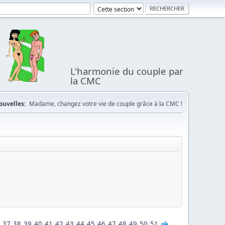
L'harmonie du couple par
la CMC
ouvelles:
Madame, changez votre vie de couple grâce à la CMC !
37
38
39
40
41
42
43
44
45
46
47
48
49
50
51