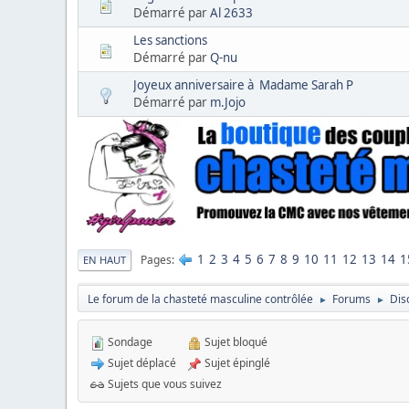
Démarré par
Al 2633
Les sanctions
Démarré par
Q-nu
Joyeux anniversaire à Madame Sarah P
Démarré par
m.Jojo
1
2
3
4
5
6
7
8
9
10
11
12
13
14
1
Pages
EN HAUT
Le forum de la chasteté masculine contrôlée
Forums
Dis
►
►
Sondage
Sujet bloqué
Sujet déplacé
Sujet épinglé
Sujets que vous suivez