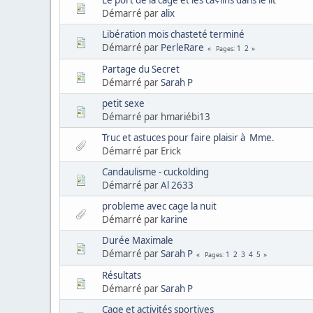
Le port de la cage et les cà¢lins dans le lit
Démarré par
alix
Libération mois chasteté terminé
Démarré par
PerleRare
1
2
Pages
Partage du Secret
Démarré par
Sarah P
petit sexe
Démarré par hmariébi13
Truc et astuces pour faire plaisir à Mme.
Démarré par Erick
Candaulisme - cuckolding
Démarré par
Al 2633
probleme avec cage la nuit
Démarré par
karine
Durée Maximale
Démarré par
Sarah P
1
2
3
4
5
Pages
Résultats
Démarré par
Sarah P
Cage et activités sportives