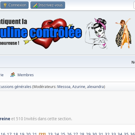
Connexion
Inscrivez-vous
N
rie
Membres
cussions générales
(Modérateurs:
Messoa
,
Azurine
,
alexandra
)
reine
et 510 Invités dans cette section.
16
17
18
19
20
21
23
24
25
26
27
28
29
30
31
32
33
34
35
36
22