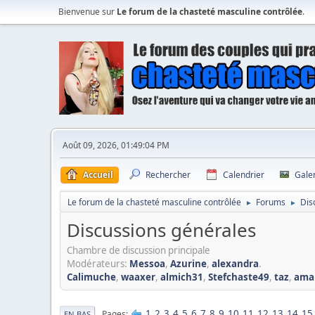
Bienvenue sur
Le forum de la chasteté masculine contrôlée
.
Août 09, 2026, 01:49:04 PM
Accueil
Rechercher
Calendrier
Gale
Le forum de la chasteté masculine contrôlée
Forums
Dis
►
►
Discussions générales
Chambre de discussion principale
Modérateurs:
Messoa
,
Azurine
,
alexandra
.
Calimuche
,
waaxer
,
almich31
,
Stefchaste49
,
taz
,
ama
1
2
3
4
5
6
7
8
9
10
11
12
13
14
15
Pages
EN BAS