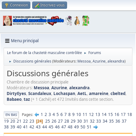
Connexion
Inscrivez-vous
Menu principal
Le forum de la chasteté masculine contrôlée
Forums
►
Discussions générales
(Modérateurs:
Messoa
,
Azurine
,
alexandra
)
►
Discussions générales
Chambre de discussion principale
Modérateurs:
Messoa
,
Azurine
,
alexandra
.
DirtyEyes
,
Scandaleux
,
Lochaspan
,
AetL
,
amareine
,
cbelted
,
Babaeo
,
taz
(+ 1 Caché) et 472 Invités dans cette section.
1
2
3
4
5
6
7
8
9
10
11
12
13
14
15
16
17
18
Pages
EN BAS
19
20
21
22
23
25
26
27
28
29
30
31
32
33
34
35
36
37
24
38
39
40
41
42
43
44
45
46
47
48
49
50
51