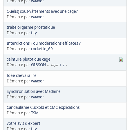
Démarré par
waaxer
Quel(s) sous-vàªtements avec une cage?
Démarré par
waaxer
traite orgasme prostatique
Démarré par
tity
Interdictions ? ou modérations efficaces ?
Démarré par
rockette_69
ceinture plutot que cage
Démarré par
GIBSON
1
2
Pages
Idée chevalià¨re
Démarré par
waaxer
Synchronisation avec Madame
Démarré par
waaxer
Candaulisme Cuckold et CMC explications
Démarré par
TSM
votre avis d expert
Démarré par
tity