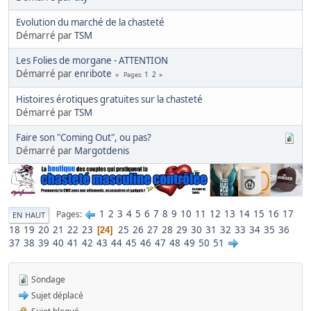
Evolution du marché de la chasteté
Démarré par
TSM
Les Folies de morgane - ATTENTION
Démarré par
enribote
1
2
Pages
Histoires érotiques gratuites sur la chasteté
Démarré par
TSM
Faire son "Coming Out", ou pas?
Démarré par
Margotdenis
1
2
3
4
5
6
7
8
9
10
11
12
13
14
15
16
17
Pages
EN HAUT
18
19
20
21
22
23
25
26
27
28
29
30
31
32
33
34
35
36
24
37
38
39
40
41
42
43
44
45
46
47
48
49
50
51
Sondage
Sujet déplacé