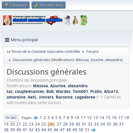
Connexion
Inscrivez-vous
Menu principal
Le forum de la chasteté masculine contrôlée
Forums
►
Discussions générales
(Modérateurs:
Messoa
,
Azurine
,
alexandra
)
►
Discussions générales
Chambre de discussion principale
Modérateurs:
Messoa
,
Azurine
,
alexandra
.
taz
,
couple4nantes
,
Bob
,
Wardes
,
Tom001
,
Pralin
,
Alice13
,
amareine
,
AetL
,
vinvers
,
Baronne
,
cagedoree
(+ 1 Caché) et
448 Invités dans cette section.
1
2
3
4
5
6
7
8
9
10
11
12
13
14
15
16
17
18
Pages
EN BAS
19
20
21
22
23
24
25
27
28
29
30
31
32
33
34
35
36
37
26
38
39
40
41
42
43
44
45
46
47
48
49
50
51