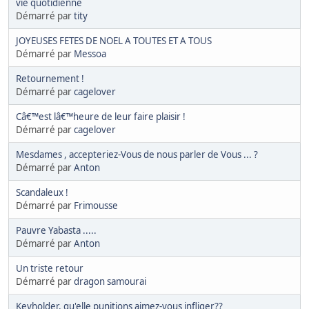
vie quotidienne
Démarré par
tity
JOYEUSES FETES DE NOEL A TOUTES ET A TOUS
Démarré par
Messoa
Retournement !
Démarré par
cagelover
Câ€™est lâ€™heure de leur faire plaisir !
Démarré par
cagelover
Mesdames , accepteriez-Vous de nous parler de Vous ... ?
Démarré par
Anton
Scandaleux !
Démarré par
Frimousse
Pauvre Yabasta .....
Démarré par
Anton
Un triste retour
Démarré par
dragon samourai
Keyholder, qu'elle punitions aimez-vous infliger??