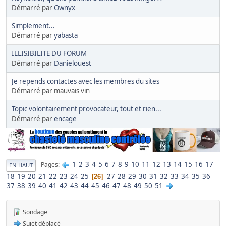
Démarré par
Ownyx
Simplement...
Démarré par
yabasta
ILLISIBILITE DU FORUM
Démarré par
Danielouest
Je repends contactes avec les membres du sites
Démarré par mauvais vin
Topic volontairement provocateur, tout et rien...
Démarré par
encage
1
2
3
4
5
6
7
8
9
10
11
12
13
14
15
16
17
Pages
EN HAUT
18
19
20
21
22
23
24
25
27
28
29
30
31
32
33
34
35
36
26
37
38
39
40
41
42
43
44
45
46
47
48
49
50
51
Sondage
Sujet déplacé